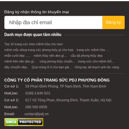
Đăng ký nhận thông tin khuyến mại
Đăng ký
Danh mục được quan tâm nhiều
Top 10 trang sức theo mệnh hỏa cho nam
mệnh mộc dùng trang sức phong thủy gì cho hợp
trang sức mệnh hỏa ....
nhẫn cưới đẹp ......
mệnh thủy nên đeo gì....
cầu đá phong thủy đẹp
mệnh Kim nên đeo gì...
vòng phong thủy chuẩn...
trang sức cho mệnh thổ...
dây chuyền đẹp..
Quà mùng 8-3 cho bạn gái...
Vòng tay đá thạch anh tóc vàng
CÔNG TY CỔ PHẦN TRANG SỨC PDJ PHƯƠNG ĐÔNG
Cơ sở 1:
59 Phan Đình Phùng, TP Nam Định, Tỉnh Nam Định
HotLine:
0288.3.846 923
Cơ sở 2:
617 Vũ Tông Phan, Khương Đình, Thanh Xuân, Hà Nội
HotLine:
096 566 6958
Email:
contact@pdj.vn