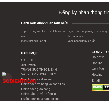
Đăng ký nhận thông ti
Danh mục được quan tâm nhiều
Top 10 trang sức theo mệnh hỏa cho
mệnh mộc dùng trang sức phong
nam
thủy gì cho hợp
mệnh Kim nên đeo gì...
vòng phong thủy chuẩn...
CÔNG TY 
DANH MỤC
Cơ sở 1:
GIỚI THIỆU
HotLine:
SẢN PHẨM
Cơ sở 2:
TRANG SỨC THEO MỆNH
VẬT PHẨM PHONG THỦY
HotLine:
Điều khoản và điều kiện
Email:
Chính sách trả hàng và hoàn tiền
Chính sách giao hàng
Chính sách quyền riêng tư
Hướng dẫn mua hàng online