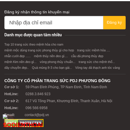
Đăng ký nhận thông tin khuyến mại
Đăng ký
Danh mục được quan tâm nhiều
Top 10 trang sức theo mệnh hỏa cho nam
mệnh mộc dùng trang sức phong thủy gì cho hợp
trang sức mệnh hỏa ....
nhẫn cưới đẹp ......
mệnh thủy nên đeo gì....
cầu đá phong thủy đẹp
mệnh Kim nên đeo gì...
vòng phong thủy chuẩn...
trang sức cho mệnh thổ...
dây chuyền đẹp..
Quà mùng 8-3 cho bạn gái...
Vòng tay đá thạch anh tóc vàng
CÔNG TY CỔ PHẦN TRANG SỨC PDJ PHƯƠNG ĐÔNG
Cơ sở 1:
59 Phan Đình Phùng, TP Nam Định, Tỉnh Nam Định
HotLine:
0288.3.846 923
Cơ sở 2:
617 Vũ Tông Phan, Khương Đình, Thanh Xuân, Hà Nội
HotLine:
096 566 6958
Email:
contact@pdj.vn