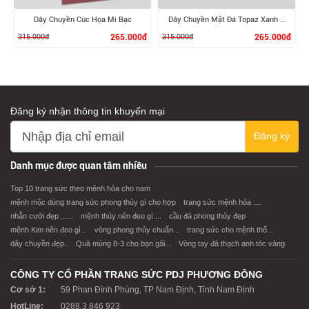
Dây Chuyền Cúc Họa Mi Bạc
Dây Chuyền Mặt Đá Topaz Xanh Bạc
315.000đ
265.000đ
315.000đ
265.000đ
Đăng ký nhận thông tin khuyến mại
Đăng ký
XEM CHI TIẾT
XEM CHI TIẾT
Danh mục được quan tâm nhiều
Top 10 trang sức theo mệnh hỏa cho nam
mệnh mộc dùng trang sức phong thủy gì cho hợp
trang sức mệnh hỏa ....
nhẫn cưới đẹp ......
mệnh thủy nên đeo gì....
cầu đá phong thủy đẹp
mệnh Kim nên đeo gì...
vòng phong thủy chuẩn...
trang sức cho mệnh thổ...
dây chuyền đẹp..
Quà mùng 8-3 cho bạn gái...
Vòng tay đá thạch anh tóc vàng
CÔNG TY CỔ PHẦN TRANG SỨC PDJ PHƯƠNG ĐÔNG
Cơ sở 1:
59 Phan Đình Phùng, TP Nam Định, Tỉnh Nam Định
HotLine:
0288.3.846 923