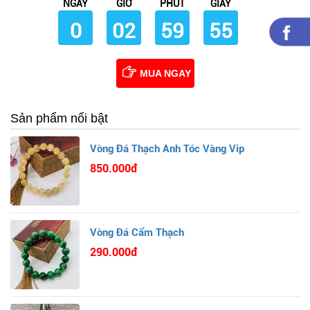
NGÀY
GIỜ
PHÚT
GIÂY
0
02
59
54
MUA NGAY
Sản phẩm nổi bật
Vòng Đá Thạch Anh Tóc Vàng Vip
850.000đ
Vòng Đá Cẩm Thạch
290.000đ