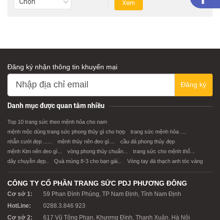
Đăng ký nhận thông tin khuyến mại
Đăng ký
Danh mục được quan tâm nhiều
Top 10 trang sức theo mệnh hỏa cho nam
mệnh mộc dùng trang sức phong thủy gì cho hợp
trang sức mệnh hỏa ....
nhẫn cưới đẹp ......
mệnh thủy nên đeo gì....
cầu đá phong thủy đẹp
mệnh Kim nên đeo gì...
vòng phong thủy chuẩn...
trang sức cho mệnh thổ...
dây chuyền đẹp..
Quà mùng 8-3 cho bạn gái...
Vòng tay đá thạch anh tóc vàng
CÔNG TY CỔ PHẦN TRANG SỨC PDJ PHƯƠNG ĐÔNG
Cơ sở 1:
59 Phan Đình Phùng, TP Nam Định, Tỉnh Nam Định
HotLine:
0288.3.846 923
Cơ sở 2:
617 Vũ Tông Phan, Khương Đình, Thanh Xuân, Hà Nội