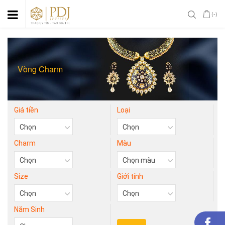
(-)
Vòng Charm
Giá tiền
Loại
Charm
Màu
Size
Giới tính
Năm Sinh