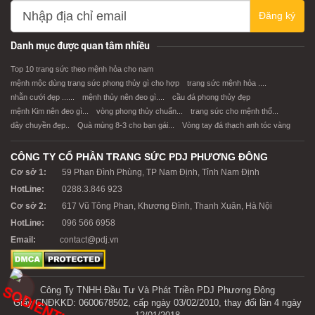
Đăng ký
Danh mục được quan tâm nhiều
Top 10 trang sức theo mệnh hỏa cho nam
mệnh mộc dùng trang sức phong thủy gì cho hợp
trang sức mệnh hỏa ....
nhẫn cưới đẹp ......
mệnh thủy nên đeo gì....
cầu đá phong thủy đẹp
mệnh Kim nên đeo gì...
vòng phong thủy chuẩn...
trang sức cho mệnh thổ...
dây chuyền đẹp..
Quà mùng 8-3 cho bạn gái...
Vòng tay đá thạch anh tóc vàng
CÔNG TY CỔ PHẦN TRANG SỨC PDJ PHƯƠNG ĐÔNG
Cơ sở 1:
59 Phan Đình Phùng, TP Nam Định, Tỉnh Nam Định
HotLine:
0288.3.846 923
Cơ sở 2:
617 Vũ Tông Phan, Khương Đình, Thanh Xuân, Hà Nội
HotLine:
096 566 6958
Email:
contact@pdj.vn
Công Ty TNHH Đầu Tư Và Phát Triền PDJ Phương Đông
Giấy CNĐKKD: 0600678502, cấp ngày 03/02/2010, thay đổi lần 4 ngày