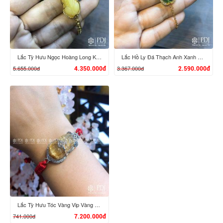
Lắc Tỳ Hưu Ngọc Hoàng Long Kim Tiền 10K
Lắc Hồ Ly Đá Thạch Anh Xanh 10K
5.655.000đ
3.367.000đ
4.350.000đ
2.590.000đ
XEM CHI TIẾT
XEM CHI TIẾT
Lắc Tỳ Hưu Tóc Vàng Vip Vàng 14K
741.000đ
7.200.000đ