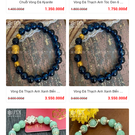
Chuỗi Vòng Đá Kyanite
Vòng Đá Thạch Anh Tóc Đen 6 Ly Vàng 10K
1.400.000đ
1.800.000đ
1.350.000đ
1.750.000đ
XEM CHI TIẾT
XEM CHI TIẾT
Vòng Đá Thạch Anh Xanh Biển 8 Ly Mix Charm Phật, Bi 24K
Vòng Đá Thạch Anh Xanh Biển 8 Ly Mix Charm Phật, Bi 24K
3.600.000đ
3.600.000đ
3.550.000đ
3.550.000đ