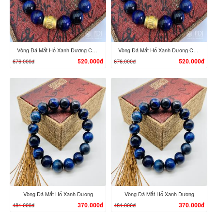
Vòng Đá Mắt Hổ Xanh Dương Charm Trụ Khắc Chú Bình An
Vòng Đá Mắt Hổ Xanh Dương Charm Trụ Khắc Chú Bình An
676.000đ
676.000đ
520.000đ
520.000đ
XEM CHI TIẾT
XEM CHI TIẾT
Vòng Đá Mắt Hổ Xanh Dương
Vòng Đá Mắt Hổ Xanh Dương
481.000đ
481.000đ
370.000đ
370.000đ