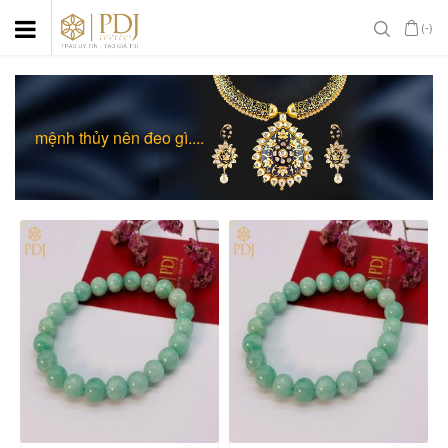
(-)
mệnh thủy nên đeo gì....