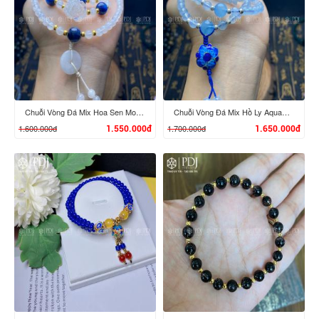
XEM CHI TIẾT
XEM CHI TIẾT
Chuỗi Vòng Đá Mix Hoa Sen Moonstone
Chuỗi Vòng Đá Mix Hồ Ly Aquamarine
1.600.000đ
1.700.000đ
1.550.000đ
1.650.000đ
XEM CHI TIẾT
XEM CHI TIẾT