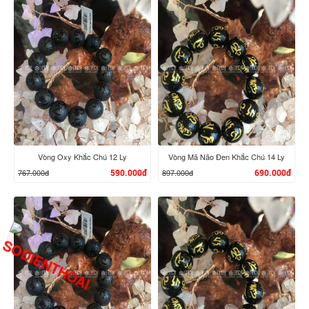
XEM CHI TIẾT
XEM CHI TIẾT
Vòng Oxy Khắc Chú 12 Ly
Vòng Mã Não Đen Khắc Chú 14 Ly
767.000đ
897.000đ
590.000đ
690.000đ
XEM CHI TIẾT
XEM CHI TIẾT