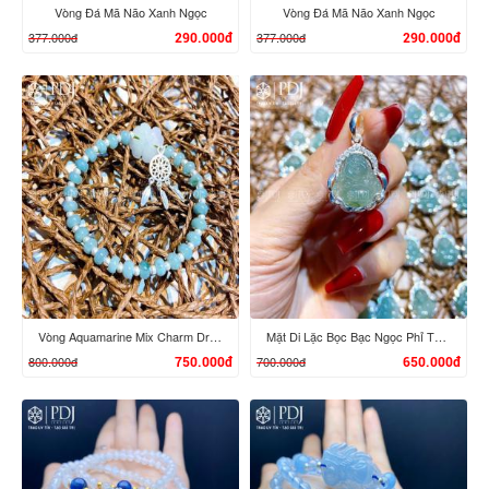
Vòng Đá Mã Não Xanh Ngọc
Vòng Đá Mã Não Xanh Ngọc
377.000đ
377.000đ
290.000đ
290.000đ
XEM CHI TIẾT
XEM CHI TIẾT
Vòng Aquamarine Mix Charm Dreamcatcher Bạc
Mặt Di Lặc Bọc Bạc Ngọc Phỉ Thúy
800.000đ
700.000đ
750.000đ
650.000đ