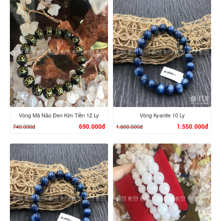
XEM CHI TIẾT
XEM CHI TIẾT
Vòng Mã Não Đen Kim Tiền 12 Ly
Vòng Kyanite 10 Ly
740.000đ
1.600.000đ
690.000đ
1.550.000đ
XEM CHI TIẾT
XEM CHI TIẾT