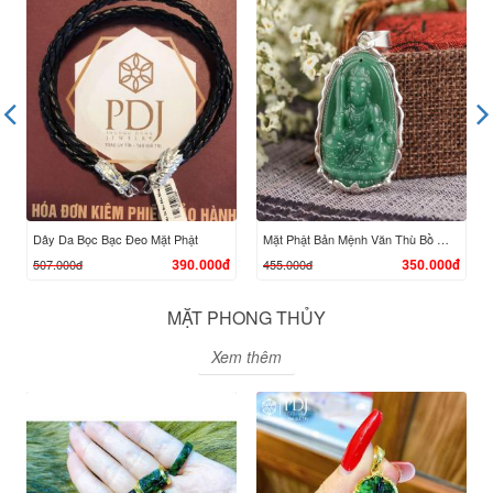
XEM CHI TIẾT
XEM CHI TIẾT
Dây Da Bọc Bạc Đeo Mặt Phật
Mặt Phật Bản Mệnh Văn Thù Bồ Tát - Tuổi Mão
507.000đ
455.000đ
390.000đ
350.000đ
MẶT PHONG THỦY
Xem thêm
XEM CHI TIẾT
XEM CHI TIẾT