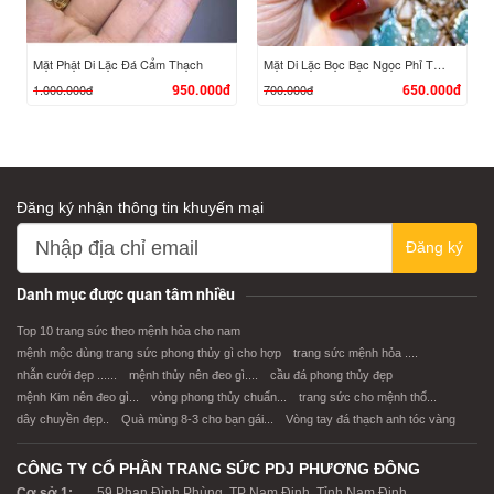
Mặt Phật Di Lặc Đá Cẩm Thạch
Mặt Di Lặc Bọc Bạc Ngọc Phỉ Thúy
1.000.000đ
700.000đ
950.000đ
650.000đ
Đăng ký nhận thông tin khuyến mại
Đăng ký
XEM CHI TIẾT
XEM CHI TIẾT
Danh mục được quan tâm nhiều
Top 10 trang sức theo mệnh hỏa cho nam
mệnh mộc dùng trang sức phong thủy gì cho hợp
trang sức mệnh hỏa ....
nhẫn cưới đẹp ......
mệnh thủy nên đeo gì....
cầu đá phong thủy đẹp
mệnh Kim nên đeo gì...
vòng phong thủy chuẩn...
trang sức cho mệnh thổ...
dây chuyền đẹp..
Quà mùng 8-3 cho bạn gái...
Vòng tay đá thạch anh tóc vàng
CÔNG TY CỔ PHẦN TRANG SỨC PDJ PHƯƠNG ĐÔNG
Cơ sở 1:
59 Phan Đình Phùng, TP Nam Định, Tỉnh Nam Định