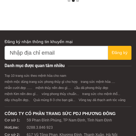
Đăng ký nhận thông tin khuyến mại
Đăng ký
Danh mục được quan tâm nhiều
Top 10 trang sức theo mệnh hỏa cho nam
mệnh mộc dùng trang sức phong thủy gì cho hợp
trang sức mệnh hỏa ....
nhẫn cưới đẹp ......
mệnh thủy nên đeo gì....
cầu đá phong thủy đẹp
mệnh Kim nên đeo gì...
vòng phong thủy chuẩn...
trang sức cho mệnh thổ...
dây chuyền đẹp..
Quà mùng 8-3 cho bạn gái...
Vòng tay đá thạch anh tóc vàng
CÔNG TY CỔ PHẦN TRANG SỨC PDJ PHƯƠNG ĐÔNG
Cơ sở 1:
59 Phan Đình Phùng, TP Nam Định, Tỉnh Nam Định
HotLine:
0288.3.846 923
Cơ sở 2:
617 Vũ Tông Phan, Khương Đình, Thanh Xuân, Hà Nội