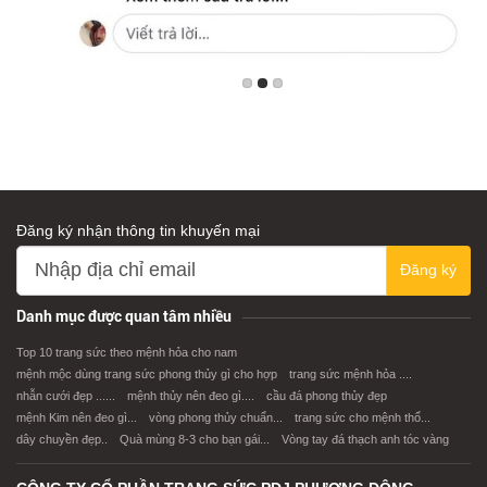
Đăng ký nhận thông tin khuyến mại
Đăng ký
Danh mục được quan tâm nhiều
Top 10 trang sức theo mệnh hỏa cho nam
mệnh mộc dùng trang sức phong thủy gì cho hợp
trang sức mệnh hỏa ....
nhẫn cưới đẹp ......
mệnh thủy nên đeo gì....
cầu đá phong thủy đẹp
mệnh Kim nên đeo gì...
vòng phong thủy chuẩn...
trang sức cho mệnh thổ...
dây chuyền đẹp..
Quà mùng 8-3 cho bạn gái...
Vòng tay đá thạch anh tóc vàng