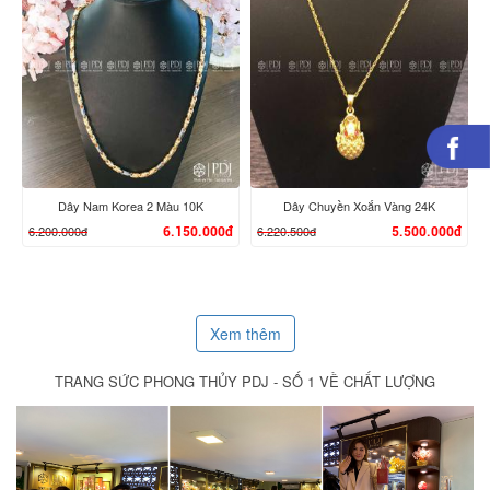
XEM CHI TIẾT
XEM CHI TIẾT
Dây Nam Korea 2 Màu 10K
Dây Chuyền Xoắn Vàng 24K
6.200.000đ
6.220.500đ
6.150.000đ
5.500.000đ
Xem thêm
TRANG SỨC PHONG THỦY PDJ - SỐ 1 VỀ CHẤT LƯỢNG
XEM CHI TIẾT
XEM CHI TIẾT