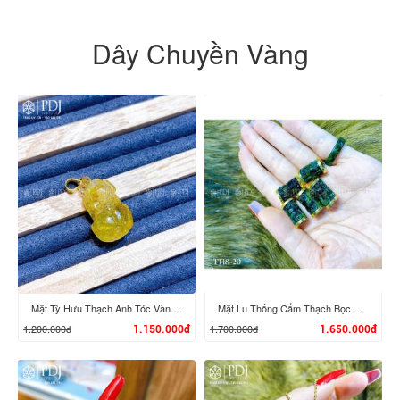
Dây Chuyền Vàng
Mặt Tỳ Hưu Thạch Anh Tóc Vàng Móc Vàng 10K
Mặt Lu Thống Cẩm Thạch Bọc Vàng 10K
1.200.000đ
1.700.000đ
1.150.000đ
1.650.000đ