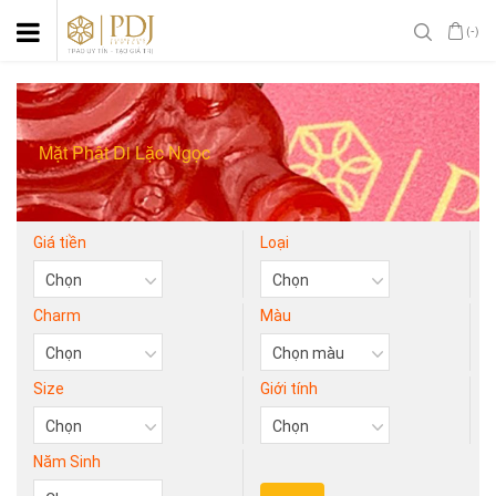
(-)
Mặt Phật Di Lặc Ngọc
Giá tiền
Loại
Charm
Màu
Size
Giới tính
Năm Sinh