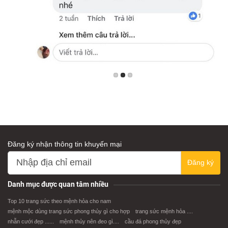
Đăng ký nhận thông tin khuyến mại
Đăng ký
Danh mục được quan tâm nhiều
Top 10 trang sức theo mệnh hỏa cho nam
mệnh mộc dùng trang sức phong thủy gì cho hợp
trang sức mệnh hỏa ....
nhẫn cưới đẹp ......
mệnh thủy nên đeo gì....
cầu đá phong thủy đẹp