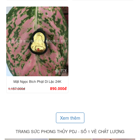
XEM CHI TIẾT
XEM CHI TIẾT
Mặt Ngọc Bích Phật Di Lặc 24K
1.157.000đ
890.000đ
Xem thêm
TRANG SỨC PHONG THỦY PDJ - SỐ 1 VỀ CHẤT LƯỢNG
XEM CHI TIẾT