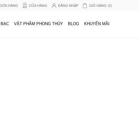
 ĐƠN HÀNG
CỬA HÀNG
ĐĂNG NHẬP
GIỎ HÀNG
(0)
 BẠC
VẬT PHẨM PHONG THỦY
BLOG
KHUYẾN MÃI