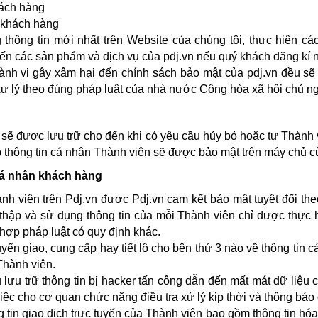
hách hàng
 khách hàng
hông tin mới nhất trên Website của chúng tôi, thực hiện cá
ến các sản phẩm và dịch vụ của pdj.vn nếu quý khách đăng kí 
ành vi gây xâm hại đến chính sách bảo mật của pdj.vn đều s
 xư lý theo đúng pháp luật của nhà nước Cộng hòa xã hội chủ n
 sẽ được lưu trữ cho đến khi có yêu cầu hủy bỏ hoặc tự Thành 
p thông tin cá nhân Thành viên sẽ được bảo mật trên máy chủ củ
 cá nhân khách hàng
nh viên trên Pdj.vn được Pdj.vn cam kết bảo mật tuyệt đối the
 thập và sử dụng thông tin của mỗi Thành viên chỉ được thực 
hợp pháp luật có quy định khác.
ển giao, cung cấp hay tiết lộ cho bên thứ 3 nào về thông tin 
Thành viên.
lưu trữ thông tin bị hacker tấn công dẫn đến mất mát dữ liệu 
iệc cho cơ quan chức năng điều tra xử lý kịp thời và thông báo
g tin giao dịch trực tuyến của Thành viên bao gồm thông tin hó