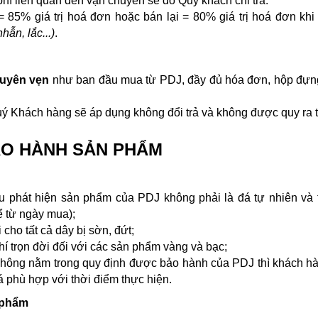
phí liên quan đến vận chuyển sẽ do Quý khách chi trả.
 85% giá trị hoá đơn hoặc bán lại = 80% giá trị hoá đơn kh
hẫn, lắc...)
.
uyên vẹn
như ban đầu mua từ PDJ, đầy đủ hóa đơn, hộp đựn
 Khách hàng sẽ áp dụng không đổi trả và không được quy ra t
BẢO HÀNH SẢN PHẨM
u phát hiện sản phẩm của PDJ không phải là đá tự nhiên và 
ể từ ngày mua);
cho tất cả dây bị sờn, đứt;
í trọn đời đối với các sản phẩm vàng và bạc;
ông nằm trong quy định được bảo hành của PDJ thì khách hàn
 phù hợp với thời điểm thực hiện.
n phẩm