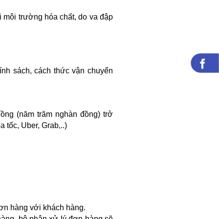
 môi trường hóa chất, do va đập
nh sách, cách thức vận chuyển
đồng (năm trăm nghàn đồng) trở
tốc, Uber, Grab,..)
 đơn hàng với khách hàng.
 hàng, bộ phận xử lý đơn hàng sẽ