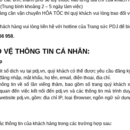
(Trung bình khoảng 2 – 5 ngày làm việc)
ng cần vận chuyển HỎA TỐC thì quý khách vui lòng trao đổi v
hách hàng vui lòng liên hệ với hotline của Trang sức PDJ để bi
66 958.
O VỆ THÔNG TIN CÁ NHÂN:
ập
 số dịch vụ tại pdj.vn, quý khách có thể được yêu cầu đăng ký
đăng nhập, mật khẩu, họ tên, email, điện thoại, địa chỉ.
hông tin về số lần viếng thăm, bao gồm số trang quý khách xem
 quan đến việc kết nối đến pdj.vn và các thông tin mà trình 
website pdj.vn, gồm: địa chỉ IP, loại Browser, ngôn ngữ sử dụn
ác thông tin của khách hàng trong các trường hợp sau: