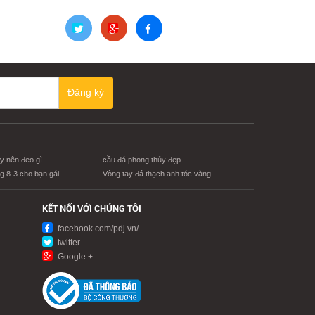
Đăng ký
 nên đeo gì....
cầu đá phong thủy đẹp
 8-3 cho bạn gái...
Vòng tay đá thạch anh tóc vàng
KẾT NỐI VỚI CHÚNG TÔI
facebook.com/pdj.vn/
twitter
Google +