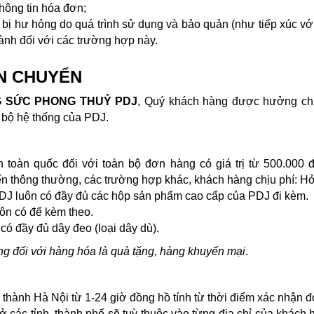
hông tin hóa đơn;
ị hư hỏng do quá trình sử dụng và bảo quản (như tiếp xúc với
nh đối với các trường hợp này.
ẬN CHUYỂN
 SỨC PHONG THUỶ
PDJ
, Quý khách hàng được hưởng chí
 bộ hệ thống của PDJ.
 toàn quốc đối với toàn bộ đơn hàng có giá trị từ 500.000 
n thông thường, các trường hợp khác, khách hàng chịu phí: Hỏa 
J luôn có đầy đủ các hộp sản phẩm cao cấp của PDJ đi kèm.
uôn có đế kèm theo.
có đầy đủ dây đeo (loại dây dù).
g đối với hàng hóa là quà tặng, hàng khuyến mại
.
i thành Hà Nội từ 1-24 giờ đồng hồ tính từ thời điểm xác nhận
 các tỉnh, thành phố sẽ tuỳ thuộc vào từng địa chỉ của khách