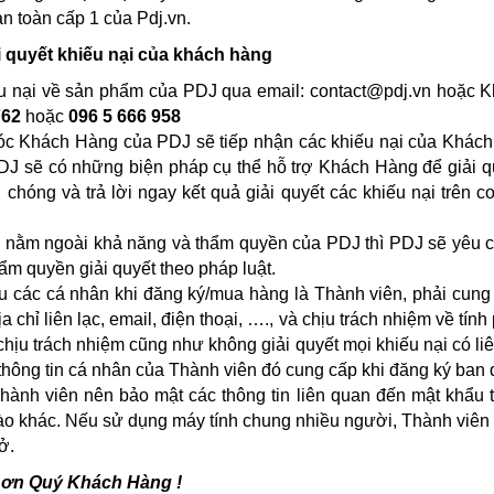
an toàn cấp 1 của Pdj.vn.
ải quyết khiếu nại của khách hàng
u nại về sản phẩm của PDJ qua email:
contact@pdj.vn
hoặc Kh
762
hoặc
096 5 666 958
 Khách Hàng của PDJ sẽ tiếp nhận các khiếu nại của Khách H
PDJ sẽ có những biện pháp cụ thể hỗ trợ Khách Hàng để giải q
 chóng và trả lời ngay kết quả giải quyết các khiếu nại trên
 nằm ngoài khả năng và thẩm quyền của PDJ thì PDJ sẽ yêu 
ẩm quyền giải quyết theo pháp luật.
ầu các cá nhân khi đăng ký/mua hàng là Thành viên, phải cung
a chỉ liên lạc, email, điện thoại, …., và chịu trách nhiệm về tính
chịu trách nhiệm cũng như không giải quyết mọi khiếu nại có l
ả thông tin cá nhân của Thành viên đó cung cấp khi đăng ký ban 
hành viên nên bảo mật các thông tin liên quan đến mật khẩu 
ào khác. Nếu sử dụng máy tính chung nhiều người, Thành viên n
ở.
 ơn Quý Khách Hàng !