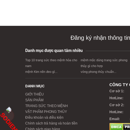
Đăng ký nhận thông ti
Danh mục được quan tâm nhiều
Top 10 trang sức theo mệnh hỏa cho
mệnh mộc dùng trang sức phong
nam
thủy gì cho hợp
mệnh Kim nên đeo gì...
vòng phong thủy chuẩn...
CÔNG TY 
DANH MỤC
Cơ sở 1:
GIỚI THIỆU
HotLine:
SẢN PHẨM
Cơ sở 2:
TRANG SỨC THEO MỆNH
VẬT PHẨM PHONG THỦY
HotLine:
Điều khoản và điều kiện
Email:
Chính sách trả hàng và hoàn tiền
Chính sách giao hàng