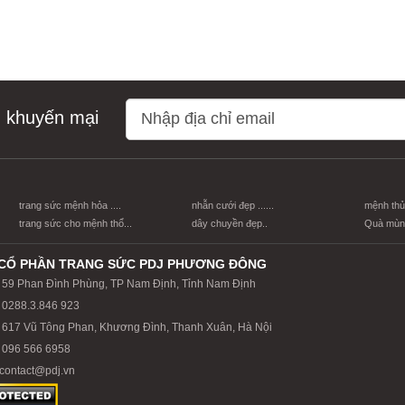
n khuyến mại
trang sức mệnh hỏa ....
nhẫn cưới đẹp ......
mệnh thủy
trang sức cho mệnh thổ...
dây chuyền đẹp..
Quà mùng
CỔ PHẦN TRANG SỨC PDJ PHƯƠNG ĐÔNG
59 Phan Đình Phùng, TP Nam Định, Tỉnh Nam Định
0288.3.846 923
617 Vũ Tông Phan, Khương Đình, Thanh Xuân, Hà Nội
096 566 6958
contact@pdj.vn