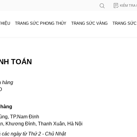
KIỂM TRA
THIỆU
TRANG SỨC PHONG THỦY
TRANG SỨC VÀNG
TRANG SỨC
ANH TOÁN
ửa hàng
D
a hàng
hùng, TP.Nam Định
n, Khương Đình, Thanh Xuân, Hà Nội
ả các ngày từ Thứ 2 - Chủ Nhật