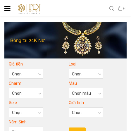
(-)
Bông tai 24K Nữ
Giá tiền
Loại
Charm
Màu
Size
Giới tính
Năm Sinh