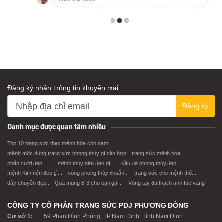
Đăng ký nhận thông tin khuyến mại
Đăng ký
Danh mục được quan tâm nhiều
Top 10 trang sức theo mệnh hỏa cho nam
mệnh mộc dùng trang sức phong thủy gì cho hợp
trang sức mệnh hỏa ....
nhẫn cưới đẹp ......
mệnh thủy nên đeo gì....
cầu đá phong thủy đẹp
mệnh Kim nên đeo gì...
vòng phong thủy chuẩn...
trang sức cho mệnh thổ...
dây chuyền đẹp..
Quà mùng 8-3 cho bạn gái...
Vòng tay đá thạch anh tóc vàng
CÔNG TY CỔ PHẦN TRANG SỨC PDJ PHƯƠNG ĐÔNG
Cơ sở 1:
59 Phan Đình Phùng, TP Nam Định, Tỉnh Nam Định