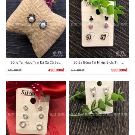
XEM CHI TIẾT
XEM CHI TIẾT
Bông Tai Ngọc Trai Đá Xà Cừ Bạc 925
Bộ Ba Bông Tai Nhép, Bích, Tim Bạc 925
540.000đ
490.000đ
600.000đ
550.000đ
XEM CHI TIẾT
XEM CHI TIẾT