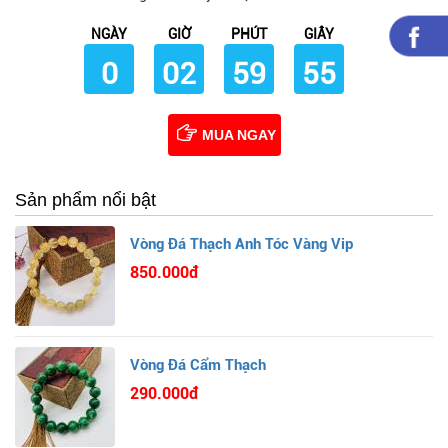
NGÀY
GIỜ
PHÚT
GIÂY
0
02
59
54
MUA NGAY
Sản phẩm nổi bật
Vòng Đá Thạch Anh Tóc Vàng Vip
850.000đ
Vòng Đá Cẩm Thạch
290.000đ