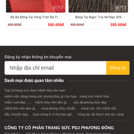
Bộ Ba Bông Tai Vòng Tròn Đá Trắng Bạc 925
Bông Tai Ngọc Trai Nơ Bạc 925
600.000đ
550.000đ
400.000đ
350.000đ
Đăng ký nhận thông tin khuyến mại
Đăng ký
XEM CHI TIẾT
XEM CHI TIẾT
Danh mục được quan tâm nhiều
Top 10 trang sức theo mệnh hỏa cho nam
mệnh mộc dùng trang sức phong thủy gì cho hợp
trang sức mệnh hỏa ....
nhẫn cưới đẹp ......
mệnh thủy nên đeo gì....
cầu đá phong thủy đẹp
mệnh Kim nên đeo gì...
vòng phong thủy chuẩn...
trang sức cho mệnh thổ...
dây chuyền đẹp..
Quà mùng 8-3 cho bạn gái...
Vòng tay đá thạch anh tóc vàng
CÔNG TY CỔ PHẦN TRANG SỨC PDJ PHƯƠNG ĐÔNG