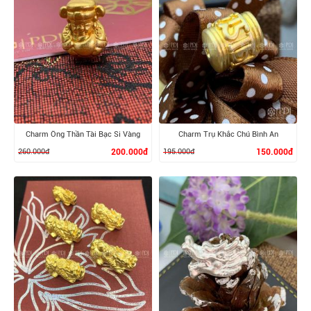
XEM CHI TIẾT
XEM CHI TIẾT
Charm Ông Thần Tài Bạc Si Vàng
Charm Trụ Khắc Chú Bình An
260.000đ
200.000đ
195.000đ
150.000đ
XEM CHI TIẾT
XEM CHI TIẾT