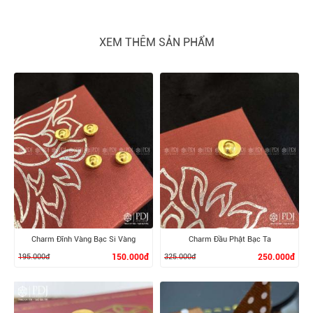
XEM THÊM SẢN PHẨM
Charm Đĩnh Vàng Bạc Si Vàng
Charm Đầu Phật Bạc Ta
195.000đ
150.000đ
325.000đ
250.000đ