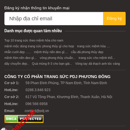
Đăng ký nhận thông tin khuyến mại
Đăng ký
XEM CHI TIẾT
XEM CHI TIẾT
Danh mục được quan tâm nhiều
Top 10 trang sức theo mệnh hỏa cho nam
mệnh mộc dùng trang sức phong thủy gì cho hợp
trang sức mệnh hỏa ....
nhẫn cưới đẹp ......
mệnh thủy nên đeo gì....
cầu đá phong thủy đẹp
mệnh Kim nên đeo gì...
vòng phong thủy chuẩn...
trang sức cho mệnh thổ...
dây chuyền đẹp..
Quà mùng 8-3 cho bạn gái...
Vòng tay đá thạch anh tóc vàng
CÔNG TY CỔ PHẦN TRANG SỨC PDJ PHƯƠNG ĐÔNG
Cơ sở 1:
59 Phan Đình Phùng, TP Nam Định, Tỉnh Nam Định
HotLine:
0288.3.846 923
Cơ sở 2:
617 Vũ Tông Phan, Khương Đình, Thanh Xuân, Hà Nội
HotLine:
096 566 6958
Email:
contact@pdj.vn