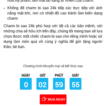
hóa mỹ phẩm, làm mất độ sáng tự nhiên của charm.
Không để charm bi sao 24k tiếp xúc trực tiếp với ánh
nắng mặt trời, nơi có nhiệt độ cao tránh làm biến dạng
charm
Charm bi sao 24k phù hợp với tất cả các bản mệnh, với
những chia sẻ hữu ích trên đây, chúng tôi mong bạn sẽ lựa
chọn được một chiếc charm bi sao cho riêng mình hoặc sử
dụng làm món quà vô cùng ý nghĩa để gửi tặng người
thân, bè bạn.
Chương trình khuyến mại sẽ kết thúc sau
NGÀY
GIỜ
PHÚT
GIÂY
0
02
59
54
MUA NGAY