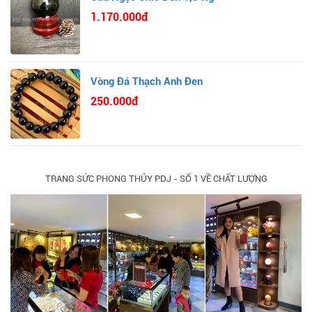
1.170.000đ
Vòng Đá Thạch Anh Đen
250.000đ
TRANG SỨC PHONG THỦY PDJ - SỐ 1 VỀ CHẤT LƯỢNG