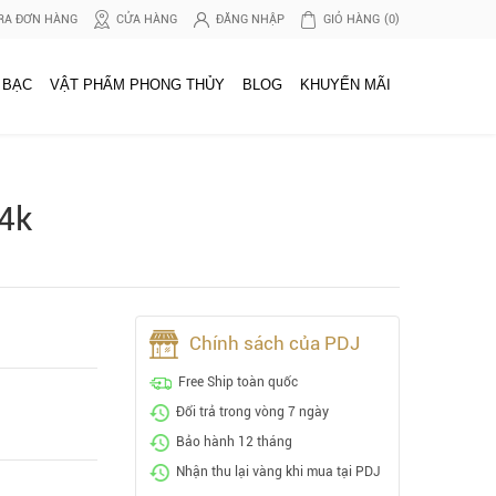
RA ĐƠN HÀNG
CỬA HÀNG
ĐĂNG NHẬP
GIỎ HÀNG
(0)
 BẠC
VẬT PHẨM PHONG THỦY
BLOG
KHUYẾN MÃI
4k
Chính sách của PDJ
Free Ship toàn quốc
Đổi trả trong vòng 7 ngày
Bảo hành 12 tháng
Nhận thu lại vàng khi mua tại PDJ