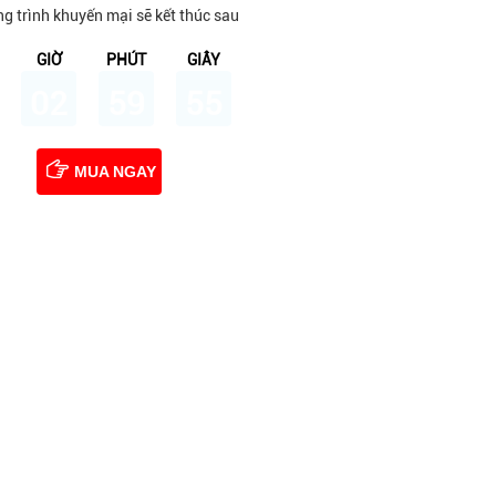
g trình khuyến mại sẽ kết thúc sau
GIỜ
PHÚT
GIÂY
02
59
54
MUA NGAY