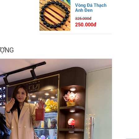
Vòng Đá Thạch
Anh Đen
325.000đ
250.000đ
ƯỢNG