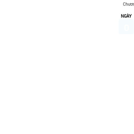
Chươn
NGÀY
0