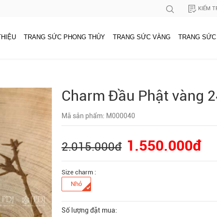
KIỂM T
THIỆU
TRANG SỨC PHONG THỦY
TRANG SỨC VÀNG
TRANG SỨC
Charm Đầu Phật vàng 2
Mã sản phẩm: M000040
1.550.000đ
2.015.000đ
Size charm :
Nhỏ
Số lượng đặt mua: