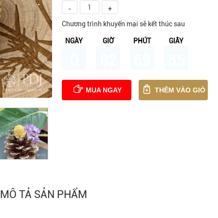
-
+
Chương trình khuyến mại sẽ kết thúc sau
NGÀY
GIỜ
PHÚT
GIÂY
0
02
59
54
MUA NGAY
THÊM VÀO GIỎ
MÔ TẢ SẢN PHẨM