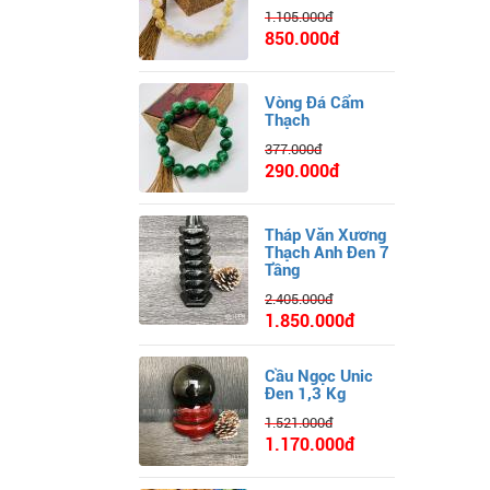
1.105.000đ
850.000đ
Vòng Đá Cẩm
Thạch
377.000đ
290.000đ
Tháp Văn Xương
Thạch Anh Đen 7
Tầng
2.405.000đ
1.850.000đ
Cầu Ngọc Unic
Đen 1,3 Kg
1.521.000đ
1.170.000đ