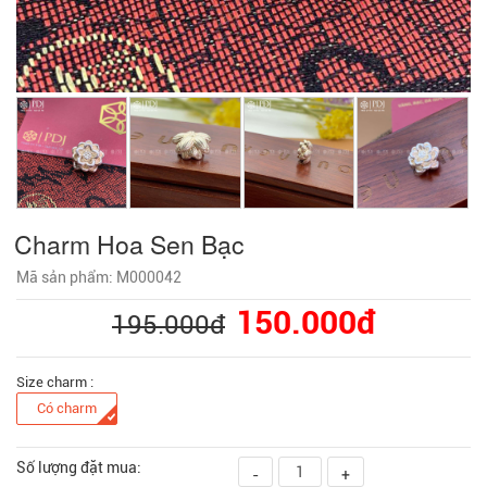
Charm Hoa Sen Bạc
Mã sản phẩm: M000042
150.000đ
195.000đ
Size charm :
Có charm
Số lượng đặt mua:
-
+