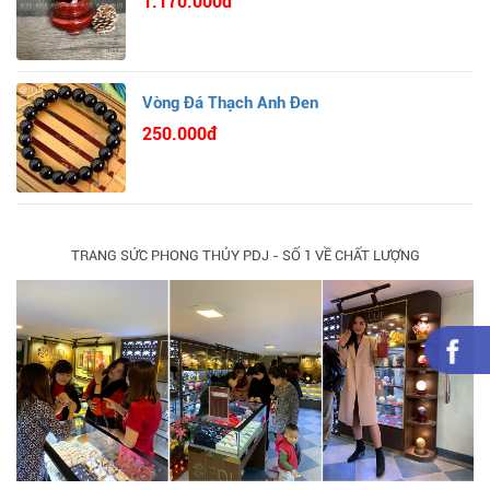
1.170.000đ
Vòng Đá Thạch Anh Đen
250.000đ
TRANG SỨC PHONG THỦY PDJ - SỐ 1 VỀ CHẤT LƯỢNG