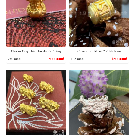
XEM CHI TIẾT
XEM CHI TIẾT
Charm Ông Thần Tài Bạc Si Vàng
Charm Trụ Khắc Chú Bình An
260.000đ
200.000đ
195.000đ
150.000đ
XEM CHI TIẾT
XEM CHI TIẾT