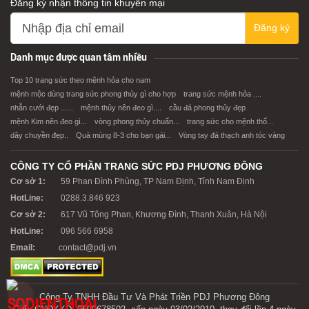
Đăng ký nhận thông tin khuyến mại
Đăng ký
XEM CHI TIẾT
XEM CHI TIẾT
Danh mục được quan tâm nhiều
Top 10 trang sức theo mệnh hỏa cho nam
mệnh mộc dùng trang sức phong thủy gì cho hợp
trang sức mệnh hỏa ....
nhẫn cưới đẹp ......
mệnh thủy nên đeo gì....
cầu đá phong thủy đẹp
mệnh Kim nên đeo gì...
vòng phong thủy chuẩn...
trang sức cho mệnh thổ...
dây chuyền đẹp..
Quà mùng 8-3 cho bạn gái...
Vòng tay đá thạch anh tóc vàng
CÔNG TY CỔ PHẦN TRANG SỨC PDJ PHƯƠNG ĐÔNG
Cơ sở 1:
59 Phan Đình Phùng, TP Nam Định, Tỉnh Nam Định
HotLine:
0288.3.846 923
Cơ sở 2:
617 Vũ Tông Phan, Khương Đình, Thanh Xuân, Hà Nội
HotLine:
096 566 6958
Email:
contact@pdj.vn
Công Ty TNHH Đầu Tư Và Phát Triền PDJ Phương Đông