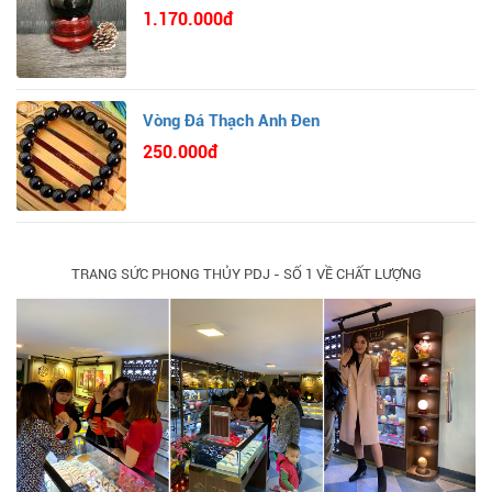
1.170.000đ
Vòng Đá Thạch Anh Đen
250.000đ
TRANG SỨC PHONG THỦY PDJ - SỐ 1 VỀ CHẤT LƯỢNG