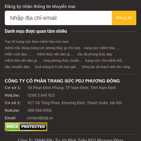
Đăng ký nhận thông tin khuyến mại
Đăng ký
XEM CHI TIẾT
XEM CHI TIẾT
Danh mục được quan tâm nhiều
Top 10 trang sức theo mệnh hỏa cho nam
mệnh mộc dùng trang sức phong thủy gì cho hợp
trang sức mệnh hỏa ....
nhẫn cưới đẹp ......
mệnh thủy nên đeo gì....
cầu đá phong thủy đẹp
mệnh Kim nên đeo gì...
vòng phong thủy chuẩn...
trang sức cho mệnh thổ...
dây chuyền đẹp..
Quà mùng 8-3 cho bạn gái...
Vòng tay đá thạch anh tóc vàng
CÔNG TY CỔ PHẦN TRANG SỨC PDJ PHƯƠNG ĐÔNG
Cơ sở 1:
59 Phan Đình Phùng, TP Nam Định, Tỉnh Nam Định
HotLine:
0288.3.846 923
Cơ sở 2:
617 Vũ Tông Phan, Khương Đình, Thanh Xuân, Hà Nội
HotLine:
096 566 6958
Email:
contact@pdj.vn
Công Ty TNHH Đầu Tư Và Phát Triền PDJ Phương Đông