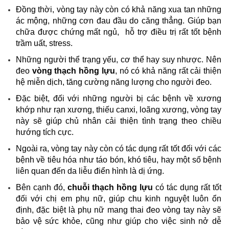
Đồng thời, vòng tay này còn có khả năng xua tan những
ác mộng, những cơn đau đầu do căng thẳng. Giúp bạn
chữa được chứng mất ngủ, hỗ trợ điều trị rất tốt bệnh
trầm uất, stress.
Những người thể trạng yếu, cơ thể hay suy nhược. Nên
đeo
vòng thạch hồng lựu
, nó có khả năng rất cải thiện
hệ miễn dịch, tăng cường năng lượng cho người đeo.
Đặc biệt, đối với những người bị các bệnh về xương
khớp như rạn xương, thiếu canxi, loãng xương, vòng tay
này sẽ giúp chủ nhân cải thiện tình trạng theo chiều
hướng tích cực.
Ngoài ra, vòng tay này còn có tác dụng rất tốt đối với các
bệnh về tiêu hóa như táo bón, khó tiêu, hay một số bệnh
liên quan đến da liễu điển hình là dị ứng.
Bên cạnh đó,
chuỗi thạch hồng lựu
có tác dụng rất tốt
đối với chị em phụ nữ, giúp chu kinh nguyệt luôn ổn
định, đặc biệt là phụ nữ mang thai đeo vòng tay này sẽ
bảo vệ sức khỏe, cũng như giúp cho việc sinh nở dễ