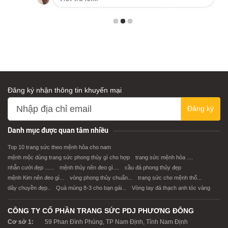
Đăng ký nhận thông tin khuyến mại
Đăng ký
Danh mục được quan tâm nhiều
Top 10 trang sức theo mệnh hỏa cho nam
mệnh mộc dùng trang sức phong thủy gì cho hợp
trang sức mệnh hỏa ....
nhẫn cưới đẹp ......
mệnh thủy nên đeo gì....
cầu đá phong thủy đẹp
mệnh Kim nên đeo gì...
vòng phong thủy chuẩn...
trang sức cho mệnh thổ...
dây chuyền đẹp..
Quà mùng 8-3 cho bạn gái...
Vòng tay đá thạch anh tóc vàng
CÔNG TY CỔ PHẦN TRANG SỨC PDJ PHƯƠNG ĐÔNG
Cơ sở 1:
59 Phan Đình Phùng, TP Nam Định, Tỉnh Nam Định