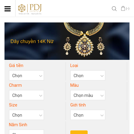
(-)
Dây chuyền 14K Nữ
Giá tiền
Loại
Charm
Màu
Size
Giới tính
Năm Sinh