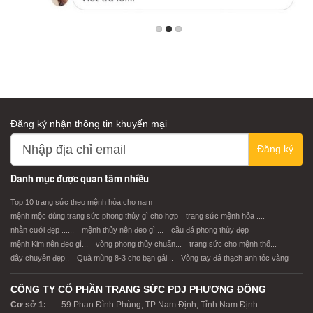
Đăng ký nhận thông tin khuyến mại
Đăng ký
Danh mục được quan tâm nhiều
Top 10 trang sức theo mệnh hỏa cho nam
mệnh mộc dùng trang sức phong thủy gì cho hợp
trang sức mệnh hỏa ....
nhẫn cưới đẹp ......
mệnh thủy nên đeo gì....
cầu đá phong thủy đẹp
mệnh Kim nên đeo gì...
vòng phong thủy chuẩn...
trang sức cho mệnh thổ...
dây chuyền đẹp..
Quà mùng 8-3 cho bạn gái...
Vòng tay đá thạch anh tóc vàng
CÔNG TY CỔ PHẦN TRANG SỨC PDJ PHƯƠNG ĐÔNG
Cơ sở 1:
59 Phan Đình Phùng, TP Nam Định, Tỉnh Nam Định