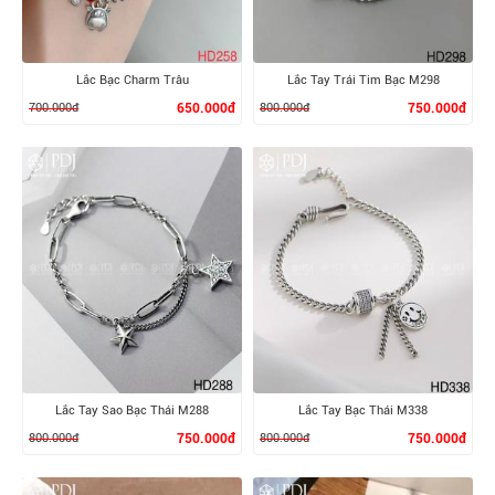
Lắc Bạc Charm Trâu
Lắc Tay Trái Tim Bạc M298
700.000đ
650.000đ
800.000đ
750.000đ
XEM CHI TIẾT
XEM CHI TIẾT
Lắc Tay Sao Bạc Thái M288
Lắc Tay Bạc Thái M338
800.000đ
750.000đ
800.000đ
750.000đ