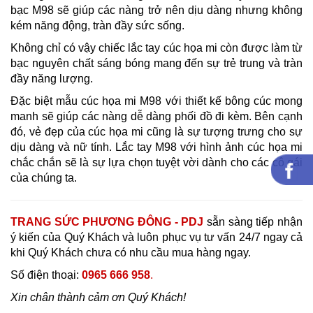
bạc M98 sẽ giúp các nàng trở nên dịu dàng nhưng không
kém năng động, tràn đầy sức sống.
Không chỉ có vậy chiếc lắc tay cúc họa mi còn được làm từ
bạc nguyên chất sáng bóng mang đến sự trẻ trung và tràn
đầy năng lượng.
Đặc biệt mẫu cúc họa mi M98 với thiết kế bông cúc mong
manh sẽ giúp các nàng dễ dàng phối đồ đi kèm. Bên cạnh
đó, vẻ đẹp của cúc họa mi cũng là sự tượng trưng cho sự
dịu dàng và nữ tính.
Lắc tay M98 với hình ảnh cúc họa mi
chắc chắn sẽ là sự lựa chọn tuyệt vời dành cho các cô gái
của chúng ta.
TRANG SỨC PHƯƠNG ĐÔNG - PDJ
sẵn sàng tiếp nhận
ý kiến của Quý Khách và luôn phục vụ tư vấn 24/7 ngay cả
khi Quý Khách chưa có nhu cầu mua hàng ngay.
Số điện thoại:
0965 666 958
.
Xin chân thành cảm ơn Quý Khách!