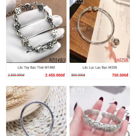
XEM CHI TIẾT
XEM CHI TIẾT
Lắc Tay Bạc Thái M1480
Lắc Lục Lạc Bạc M258
2.500.000đ
2.450.000đ
800.000đ
750.000đ
XEM CHI TIẾT
XEM CHI TIẾT