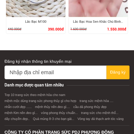
Lắc Bạc M100
Lắc Bạc Hoa Sen Khắc Chú Bình An
440.000đ
390.000đ
1.600.000đ
1.550.000đ
Đăng ký nhận thông tin khuyến mại
Đăng ký
XEM CHI TIẾT
XEM CHI TIẾT
Danh mục được quan tâm nhiều
Top 10 trang sức theo mệnh hỏa cho nam
mệnh mộc dùng trang sức phong thủy gì cho hợp
trang sức mệnh hỏa ....
nhẫn cưới đẹp ......
mệnh thủy nên đeo gì....
cầu đá phong thủy đẹp
mệnh Kim nên đeo gì...
vòng phong thủy chuẩn...
trang sức cho mệnh thổ...
dây chuyền đẹp..
Quà mùng 8-3 cho bạn gái...
Vòng tay đá thạch anh tóc vàng
CÔNG TY CỔ PHẦN TRANG SỨC PDJ PHƯƠNG ĐÔNG