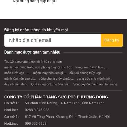
Nội dung đang cập nhật
Đăng ký nhận thông tin khuyến mại
Đăng ký
Danh mục được quan tâm nhiều
Top 10 trang sức theo mệnh hỏa cho nam
mệnh mộc dùng trang sức phong thủy gì cho hợp
trang sức mệnh hỏa ....
nhẫn cưới đẹp ......
mệnh thủy nên đeo gì....
cầu đá phong thủy đẹp
mệnh Kim nên đeo gì...
vòng phong thủy chuẩn...
trang sức cho mệnh thổ...
dây chuyền đẹp..
Quà mùng 8-3 cho bạn gái...
Vòng tay đá thạch anh tóc vàng
CÔNG TY CỔ PHẦN TRANG SỨC PDJ PHƯƠNG ĐÔNG
Cơ sở 1:
59 Phan Đình Phùng, TP Nam Định, Tỉnh Nam Định
HotLine:
0288.3.846 923
Cơ sở 2:
617 Vũ Tông Phan, Khương Đình, Thanh Xuân, Hà Nội
HotLine:
096 566 6958