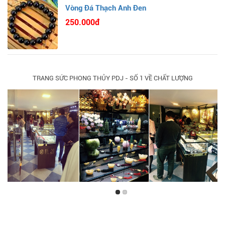
Vòng Đá Thạch Anh Đen
250.000đ
TRANG SỨC PHONG THỦY PDJ - SỐ 1 VỀ CHẤT LƯỢNG