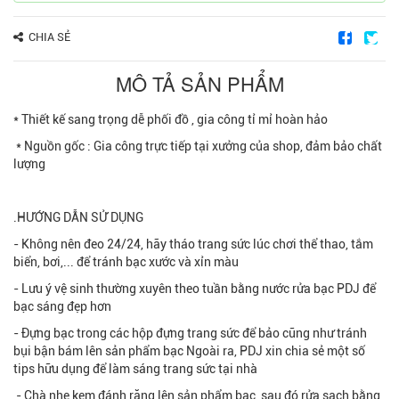
CHIA SẺ
MÔ TẢ SẢN PHẨM
* Thiết kế sang trọng dễ phối đồ , gia công tỉ mỉ hoàn hảo
* Nguồn gốc : Gia công trực tiếp tại xưởng của shop, đảm bảo chất
lượng
.HƯỚNG DẪN SỬ DỤNG
- Không nên đeo 24/24, hãy tháo trang sức lúc chơi thể thao, tắm
biển, bơi,... để tránh bạc xước và xỉn màu
- Lưu ý vệ sinh thường xuyên theo tuần bằng nước rửa bạc PDJ để
bạc sáng đẹp hơn
- Đựng bạc trong các hộp đựng trang sức để bảo cũng như tránh
bụi bận bám lên sản phẩm bạc Ngoài ra, PDJ xin chia sẻ một số
tips hữu dụng để làm sáng trang sức tại nhà
- Chà nhẹ kem đánh răng lên sản phẩm bạc, sau đó rửa sạch bằng