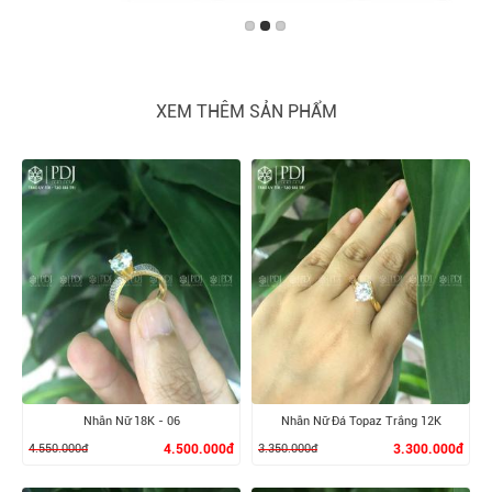
XEM THÊM SẢN PHẨM
Nhẫn Nữ 18K - 06
Nhẫn Nữ Đá Topaz Trắng 12K
4.550.000đ
4.500.000đ
3.350.000đ
3.300.000đ