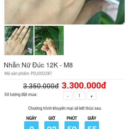
Nhẫn Nữ Đúc 12K - M8
Mã sản phẩm: PDJ002287
3.300.000đ
3.350.000đ
Số lượng đặt mua:
-
+
Chương trình khuyến mại sẽ kết thúc sau
NGÀY
GIỜ
PHÚT
GIÂY