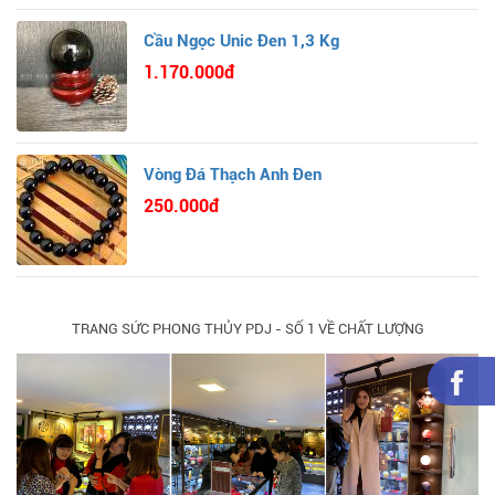
Cầu Ngọc Unic Đen 1,3 Kg
1.170.000đ
Vòng Đá Thạch Anh Đen
250.000đ
TRANG SỨC PHONG THỦY PDJ - SỐ 1 VỀ CHẤT LƯỢNG