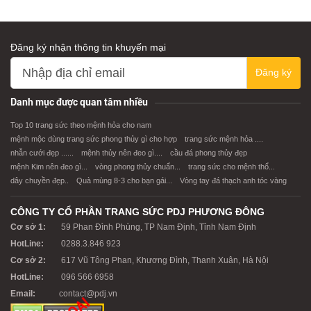
Đăng ký nhận thông tin khuyến mại
Đăng ký
XEM CHI TIẾT
XEM CHI TIẾT
Danh mục được quan tâm nhiều
Top 10 trang sức theo mệnh hỏa cho nam
mệnh mộc dùng trang sức phong thủy gì cho hợp
trang sức mệnh hỏa ....
nhẫn cưới đẹp ......
mệnh thủy nên đeo gì....
cầu đá phong thủy đẹp
mệnh Kim nên đeo gì...
vòng phong thủy chuẩn...
trang sức cho mệnh thổ...
dây chuyền đẹp..
Quà mùng 8-3 cho bạn gái...
Vòng tay đá thạch anh tóc vàng
CÔNG TY CỔ PHẦN TRANG SỨC PDJ PHƯƠNG ĐÔNG
Cơ sở 1:
59 Phan Đình Phùng, TP Nam Định, Tỉnh Nam Định
HotLine:
0288.3.846 923
Cơ sở 2:
617 Vũ Tông Phan, Khương Đình, Thanh Xuân, Hà Nội
HotLine:
096 566 6958
Email:
contact@pdj.vn