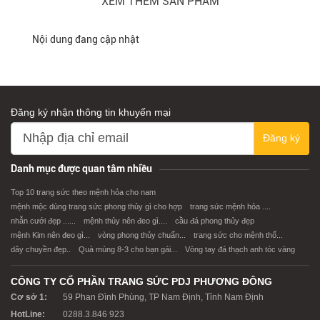
XEM THÊM SẢN PHẨM
Nội dung đang cập nhật
Đăng ký nhận thông tin khuyến mại
Đăng ký
Danh mục được quan tâm nhiều
Top 10 trang sức theo mệnh hỏa cho nam
mệnh mộc dùng trang sức phong thủy gì cho hợp
trang sức mệnh hỏa ....
nhẫn cưới đẹp ......
mệnh thủy nên đeo gì....
cầu đá phong thủy đẹp
mệnh Kim nên đeo gì...
vòng phong thủy chuẩn...
trang sức cho mệnh thổ...
dây chuyền đẹp..
Quà mùng 8-3 cho bạn gái...
Vòng tay đá thạch anh tóc vàng
CÔNG TY CỔ PHẦN TRANG SỨC PDJ PHƯƠNG ĐÔNG
Cơ sở 1:
59 Phan Đình Phùng, TP Nam Định, Tỉnh Nam Định
HotLine:
0288.3.846 923