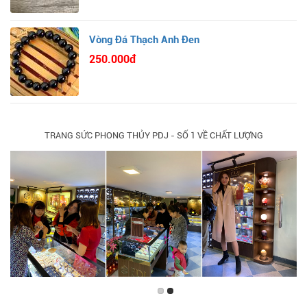
Vòng Đá Thạch Anh Đen
250.000đ
TRANG SỨC PHONG THỦY PDJ - SỐ 1 VỀ CHẤT LƯỢNG