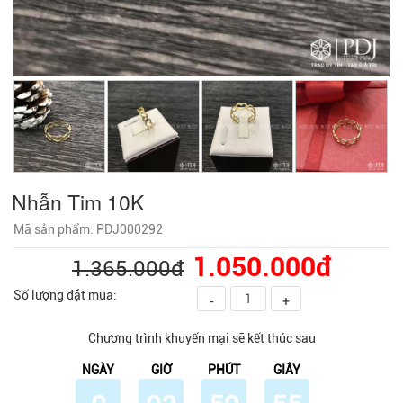
Nhẫn Tim 10K
Mã sản phẩm: PDJ000292
1.050.000đ
1.365.000đ
Số lượng đặt mua:
-
+
Chương trình khuyến mại sẽ kết thúc sau
NGÀY
GIỜ
PHÚT
GIÂY