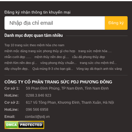
Đăng ký nhận thông tin khuyến mại
Đăng ký
Danh mục được quan tâm nhiều
Top 10 trang sức theo mệnh hỏa cho nam
mệnh mộc dùng trang sức phong thủy gì cho hợp
trang sức mệnh hỏa ....
nhẫn cưới đẹp ......
mệnh thủy nên đeo gì....
cầu đá phong thủy đẹp
mệnh Kim nên đeo gì...
vòng phong thủy chuẩn...
trang sức cho mệnh thổ...
dây chuyền đẹp..
Quà mùng 8-3 cho bạn gái...
Vòng tay đá thạch anh tóc vàng
CÔNG TY CỔ PHẦN TRANG SỨC PDJ PHƯƠNG ĐÔNG
Cơ sở 1:
59 Phan Đình Phùng, TP Nam Định, Tỉnh Nam Định
HotLine:
0288.3.846 923
Cơ sở 2:
617 Vũ Tông Phan, Khương Đình, Thanh Xuân, Hà Nội
HotLine:
096 566 6958
Email:
contact@pdj.vn