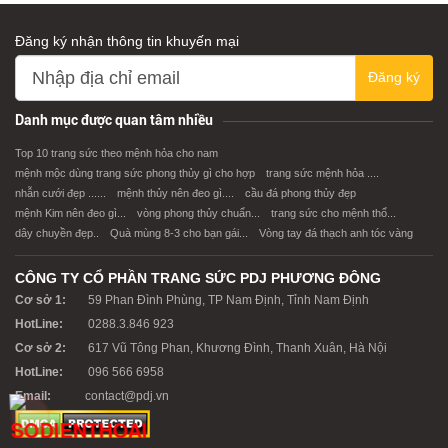
Đăng ký nhận thông tin khuyến mại
Đăng ký
Danh mục được quan tâm nhiều
Top 10 trang sức theo mệnh hỏa cho nam
mệnh mộc dùng trang sức phong thủy gì cho hợp
trang sức mệnh hỏa ....
nhẫn cưới đẹp ......
mệnh thủy nên đeo gì....
cầu đá phong thủy đẹp
mệnh Kim nên đeo gì...
vòng phong thủy chuẩn...
trang sức cho mệnh thổ...
dây chuyền đẹp..
Quà mùng 8-3 cho bạn gái...
Vòng tay đá thạch anh tóc vàng
CÔNG TY CỔ PHẦN TRANG SỨC PDJ PHƯƠNG ĐÔNG
Cơ sở 1:
59 Phan Đình Phùng, TP Nam Định, Tỉnh Nam Định
HotLine:
0288.3.846 923
Cơ sở 2:
617 Vũ Tông Phan, Khương Đình, Thanh Xuân, Hà Nội
HotLine:
096 566 6958
Email:
contact@pdj.vn