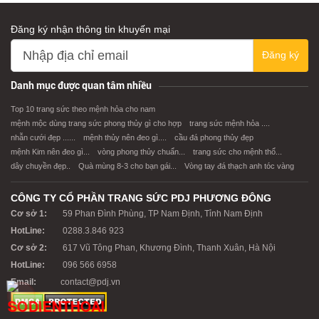
Đăng ký nhận thông tin khuyến mại
Đăng ký
Danh mục được quan tâm nhiều
Top 10 trang sức theo mệnh hỏa cho nam
mệnh mộc dùng trang sức phong thủy gì cho hợp
trang sức mệnh hỏa ....
nhẫn cưới đẹp ......
mệnh thủy nên đeo gì....
cầu đá phong thủy đẹp
mệnh Kim nên đeo gì...
vòng phong thủy chuẩn...
trang sức cho mệnh thổ...
dây chuyền đẹp..
Quà mùng 8-3 cho bạn gái...
Vòng tay đá thạch anh tóc vàng
CÔNG TY CỔ PHẦN TRANG SỨC PDJ PHƯƠNG ĐÔNG
Cơ sở 1:
59 Phan Đình Phùng, TP Nam Định, Tỉnh Nam Định
HotLine:
0288.3.846 923
Cơ sở 2:
617 Vũ Tông Phan, Khương Đình, Thanh Xuân, Hà Nội
HotLine:
096 566 6958
Email:
contact@pdj.vn