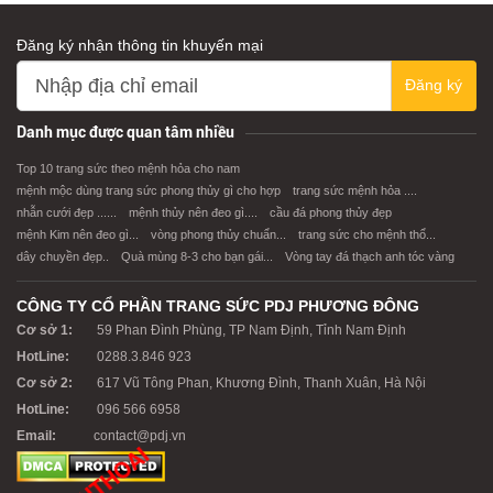
Đăng ký nhận thông tin khuyến mại
Đăng ký
Danh mục được quan tâm nhiều
Top 10 trang sức theo mệnh hỏa cho nam
mệnh mộc dùng trang sức phong thủy gì cho hợp
trang sức mệnh hỏa ....
nhẫn cưới đẹp ......
mệnh thủy nên đeo gì....
cầu đá phong thủy đẹp
mệnh Kim nên đeo gì...
vòng phong thủy chuẩn...
trang sức cho mệnh thổ...
dây chuyền đẹp..
Quà mùng 8-3 cho bạn gái...
Vòng tay đá thạch anh tóc vàng
CÔNG TY CỔ PHẦN TRANG SỨC PDJ PHƯƠNG ĐÔNG
Cơ sở 1:
59 Phan Đình Phùng, TP Nam Định, Tỉnh Nam Định
HotLine:
0288.3.846 923
Cơ sở 2:
617 Vũ Tông Phan, Khương Đình, Thanh Xuân, Hà Nội
HotLine:
096 566 6958
Email:
contact@pdj.vn