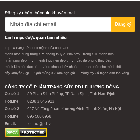
Đăng ký nhận thông tin khuyến mại
Đăng ký
Danh mục được quan tâm nhiều
Top 10 trang sức theo mệnh hỏa cho nam
mệnh mộc dùng trang sức phong thủy gì cho hợp
trang sức mệnh hỏa ....
nhẫn cưới đẹp ......
mệnh thủy nên đeo gì....
cầu đá phong thủy đẹp
mệnh Kim nên đeo gì...
vòng phong thủy chuẩn...
trang sức cho mệnh thổ...
dây chuyền đẹp..
Quà mùng 8-3 cho bạn gái...
Vòng tay đá thạch anh tóc vàng
CÔNG TY CỔ PHẦN TRANG SỨC PDJ PHƯƠNG ĐÔNG
Cơ sở 1:
59 Phan Đình Phùng, TP Nam Định, Tỉnh Nam Định
HotLine:
0288.3.846 923
Cơ sở 2:
617 Vũ Tông Phan, Khương Đình, Thanh Xuân, Hà Nội
HotLine:
096 566 6958
Email:
contact@pdj.vn