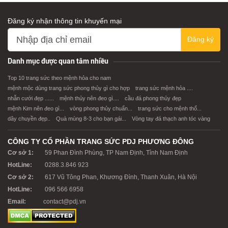
Đăng ký nhận thông tin khuyến mại
Đăng ký
Danh mục được quan tâm nhiều
Top 10 trang sức theo mệnh hỏa cho nam
mệnh mộc dùng trang sức phong thủy gì cho hợp
trang sức mệnh hỏa ....
nhẫn cưới đẹp ......
mệnh thủy nên đeo gì....
cầu đá phong thủy đẹp
mệnh Kim nên đeo gì...
vòng phong thủy chuẩn...
trang sức cho mệnh thổ...
dây chuyền đẹp..
Quà mùng 8-3 cho bạn gái...
Vòng tay đá thạch anh tóc vàng
CÔNG TY CỔ PHẦN TRANG SỨC PDJ PHƯƠNG ĐÔNG
Cơ sở 1:
59 Phan Đình Phùng, TP Nam Định, Tỉnh Nam Định
HotLine:
0288.3.846 923
Cơ sở 2:
617 Vũ Tông Phan, Khương Đình, Thanh Xuân, Hà Nội
HotLine:
096 566 6958
Email:
contact@pdj.vn