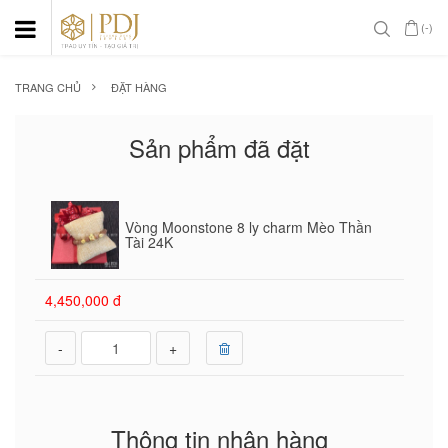
(-)
TRANG CHỦ
ĐẶT HÀNG
Sản phẩm đã đặt
Vòng Moonstone 8 ly charm Mèo Thần
Tài 24K
4,450,000 đ
-
+
Thông tin nhận hàng