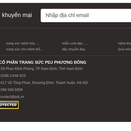
n khuyến mại
trang sức mệnh hỏa ....
nhẫn cưới đẹp ......
mệnh thủy
trang sức cho mệnh thổ...
dây chuyền đẹp..
Quà mùng
CỔ PHẦN TRANG SỨC PDJ PHƯƠNG ĐÔNG
59 Phan Đình Phùng, TP Nam Định, Tỉnh Nam Định
0288.3.846 923
617 Vũ Tông Phan, Khương Đình, Thanh Xuân, Hà Nội
096 566 6958
contact@pdj.vn
Công Ty TNHH Đầu Tư Và Phát Triền PDJ Phương Đông