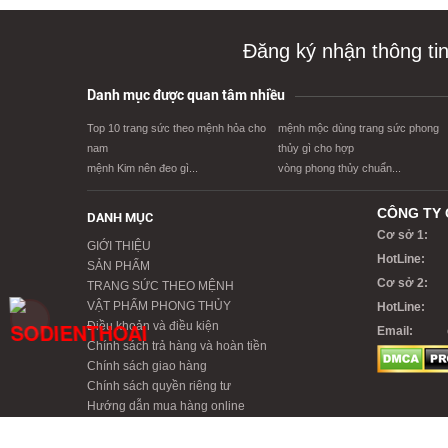
Đăng ký nhận thông ti
Danh mục được quan tâm nhiều
Top 10 trang sức theo mệnh hỏa cho
mệnh mộc dùng trang sức phong
nam
thủy gì cho hợp
mệnh Kim nên đeo gì...
vòng phong thủy chuẩn...
CÔNG TY 
DANH MỤC
Cơ sở 1:
GIỚI THIỆU
HotLine:
SẢN PHẨM
Cơ sở 2:
TRANG SỨC THEO MỆNH
VẬT PHẨM PHONG THỦY
HotLine:
Điều khoản và điều kiện
Email:
Chính sách trả hàng và hoàn tiền
Chính sách giao hàng
Chính sách quyền riêng tư
Hướng dẫn mua hàng online