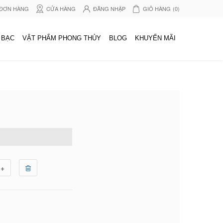
 ĐƠN HÀNG
CỬA HÀNG
ĐĂNG NHẬP
GIỎ HÀNG
(0)
 BẠC
VẬT PHẨM PHONG THỦY
BLOG
KHUYẾN MÃI
+