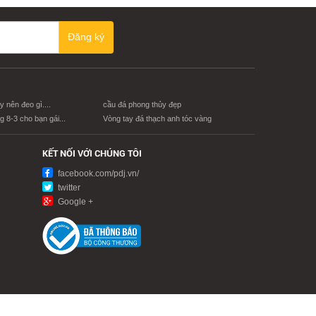
Đăng ký
 nên đeo gì....
cầu đá phong thủy đẹp
 8-3 cho bạn gái...
Vòng tay đá thạch anh tóc vàng
KẾT NỐI VỚI CHÚNG TÔI
facebook.com/pdj.vn/
twitter
Google +