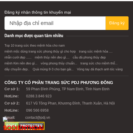
Đăng ký nhận thông tin khuyến mại
Đăng ký
Danh mục được quan tâm nhiều
Top 10 trang sức theo mệnh hỏa cho nam
mệnh mộc dùng trang sức phong thủy gì cho hợp
trang sức mệnh hỏa ....
nhẫn cưới đẹp ......
mệnh thủy nên đeo gì....
cầu đá phong thủy đẹp
mệnh Kim nên đeo gì...
vòng phong thủy chuẩn...
trang sức cho mệnh thổ...
dây chuyền đẹp..
Quà mùng 8-3 cho bạn gái...
Vòng tay đá thạch anh tóc vàng
CÔNG TY CỔ PHẦN TRANG SỨC PDJ PHƯƠNG ĐÔNG
Cơ sở 1:
59 Phan Đình Phùng, TP Nam Định, Tỉnh Nam Định
HotLine:
0288.3.846 923
Cơ sở 2:
617 Vũ Tông Phan, Khương Đình, Thanh Xuân, Hà Nội
HotLine:
096 566 6958
Email:
contact@pdj.vn