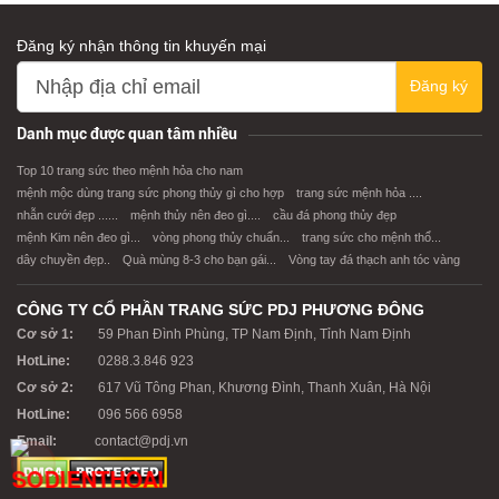
Đăng ký nhận thông tin khuyến mại
Đăng ký
Danh mục được quan tâm nhiều
Top 10 trang sức theo mệnh hỏa cho nam
mệnh mộc dùng trang sức phong thủy gì cho hợp
trang sức mệnh hỏa ....
nhẫn cưới đẹp ......
mệnh thủy nên đeo gì....
cầu đá phong thủy đẹp
mệnh Kim nên đeo gì...
vòng phong thủy chuẩn...
trang sức cho mệnh thổ...
dây chuyền đẹp..
Quà mùng 8-3 cho bạn gái...
Vòng tay đá thạch anh tóc vàng
CÔNG TY CỔ PHẦN TRANG SỨC PDJ PHƯƠNG ĐÔNG
Cơ sở 1:
59 Phan Đình Phùng, TP Nam Định, Tỉnh Nam Định
HotLine:
0288.3.846 923
Cơ sở 2:
617 Vũ Tông Phan, Khương Đình, Thanh Xuân, Hà Nội
HotLine:
096 566 6958
Email:
contact@pdj.vn