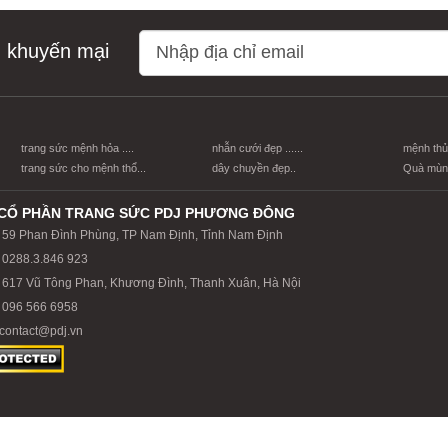
n khuyến mại
trang sức mệnh hỏa ....
nhẫn cưới đẹp ......
mệnh thủy
trang sức cho mệnh thổ...
dây chuyền đẹp..
Quà mùng
CỔ PHẦN TRANG SỨC PDJ PHƯƠNG ĐÔNG
59 Phan Đình Phùng, TP Nam Định, Tỉnh Nam Định
0288.3.846 923
617 Vũ Tông Phan, Khương Đình, Thanh Xuân, Hà Nội
096 566 6958
contact@pdj.vn
Công Ty TNHH Đầu Tư Và Phát Triền PDJ Phương Đông