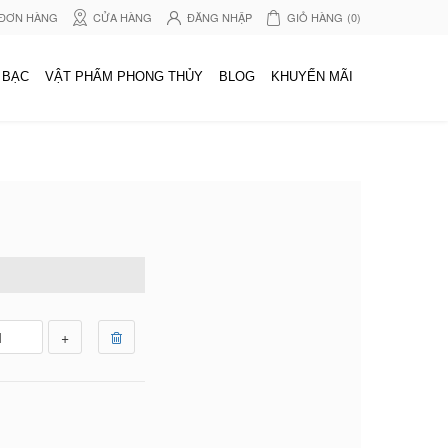
 ĐƠN HÀNG
CỬA HÀNG
ĐĂNG NHẬP
GIỎ HÀNG
(0)
 BẠC
VẬT PHẨM PHONG THỦY
BLOG
KHUYẾN MÃI
+