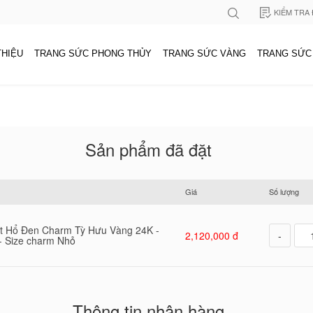
KIỂM TRA
THIỆU
TRANG SỨC PHONG THỦY
TRANG SỨC VÀNG
TRANG SỨC
Sản phẩm đã đặt
Giá
Số lượng
t Hổ Đen Charm Tỳ Hưu Vàng 24K -
2,120,000 đ
-
 - Size charm Nhỏ
Thông tin nhận hàng