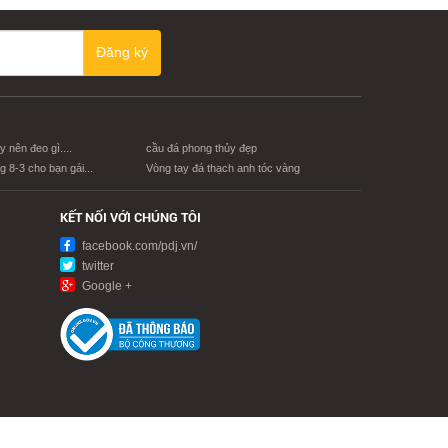
Đăng ký
 nên đeo gì....
cầu đá phong thủy đẹp
 8-3 cho bạn gái...
Vòng tay đá thạch anh tóc vàng
KẾT NỐI VỚI CHÚNG TÔI
facebook.com/pdj.vn/
twitter
Google +