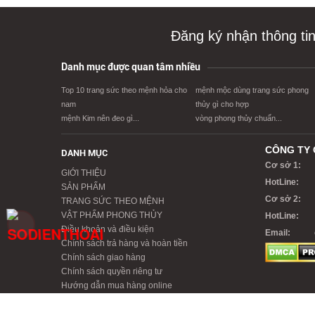
Đăng ký nhận thông ti
Danh mục được quan tâm nhiều
Top 10 trang sức theo mệnh hỏa cho
mệnh mộc dùng trang sức phong
nam
thủy gì cho hợp
mệnh Kim nên đeo gì...
vòng phong thủy chuẩn...
CÔNG TY 
DANH MỤC
Cơ sở 1:
GIỚI THIỆU
HotLine:
SẢN PHẨM
Cơ sở 2:
TRANG SỨC THEO MỆNH
VẬT PHẨM PHONG THỦY
HotLine:
Điều khoản và điều kiện
Email:
Chính sách trả hàng và hoàn tiền
Chính sách giao hàng
Chính sách quyền riêng tư
Hướng dẫn mua hàng online