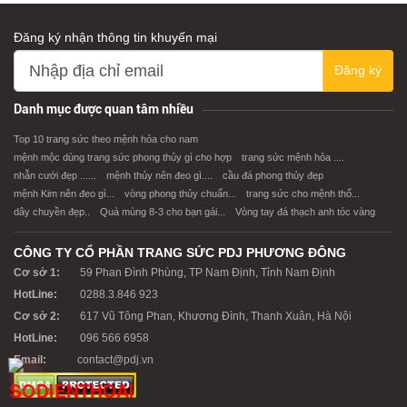
Đăng ký nhận thông tin khuyến mại
Đăng ký
Danh mục được quan tâm nhiều
Top 10 trang sức theo mệnh hỏa cho nam
mệnh mộc dùng trang sức phong thủy gì cho hợp
trang sức mệnh hỏa ....
nhẫn cưới đẹp ......
mệnh thủy nên đeo gì....
cầu đá phong thủy đẹp
mệnh Kim nên đeo gì...
vòng phong thủy chuẩn...
trang sức cho mệnh thổ...
dây chuyền đẹp..
Quà mùng 8-3 cho bạn gái...
Vòng tay đá thạch anh tóc vàng
CÔNG TY CỔ PHẦN TRANG SỨC PDJ PHƯƠNG ĐÔNG
Cơ sở 1:
59 Phan Đình Phùng, TP Nam Định, Tỉnh Nam Định
HotLine:
0288.3.846 923
Cơ sở 2:
617 Vũ Tông Phan, Khương Đình, Thanh Xuân, Hà Nội
HotLine:
096 566 6958
Email:
contact@pdj.vn