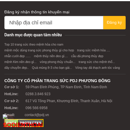
Đăng ký nhận thông tin khuyến mại
Đăng ký
Danh mục được quan tâm nhiều
Top 10 trang sức theo mệnh hỏa cho nam
mệnh mộc dùng trang sức phong thủy gì cho hợp
trang sức mệnh hỏa ....
nhẫn cưới đẹp ......
mệnh thủy nên đeo gì....
cầu đá phong thủy đẹp
mệnh Kim nên đeo gì...
vòng phong thủy chuẩn...
trang sức cho mệnh thổ...
dây chuyền đẹp..
Quà mùng 8-3 cho bạn gái...
Vòng tay đá thạch anh tóc vàng
CÔNG TY CỔ PHẦN TRANG SỨC PDJ PHƯƠNG ĐÔNG
Cơ sở 1:
59 Phan Đình Phùng, TP Nam Định, Tỉnh Nam Định
HotLine:
0288.3.846 923
Cơ sở 2:
617 Vũ Tông Phan, Khương Đình, Thanh Xuân, Hà Nội
HotLine:
096 566 6958
Email:
contact@pdj.vn