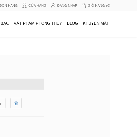
 ĐƠN HÀNG
CỬA HÀNG
ĐĂNG NHẬP
GIỎ HÀNG
(0)
 BẠC
VẬT PHẨM PHONG THỦY
BLOG
KHUYẾN MÃI
+