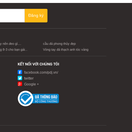
Đăng ký
 nên đeo gì....
cầu đá phong thủy đẹp
 8-3 cho bạn gái...
Vòng tay đá thạch anh tóc vàng
KẾT NỐI VỚI CHÚNG TÔI
facebook.com/pdj.vn/
twitter
Google +