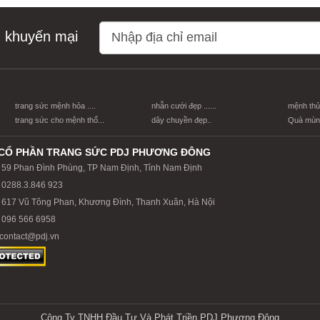
n khuyến mại
trang sức mệnh hỏa ....
nhẫn cưới đẹp ......
mệnh thủy
trang sức cho mệnh thổ...
dây chuyền đẹp..
Quà mùng
CỔ PHẦN TRANG SỨC PDJ PHƯƠNG ĐÔNG
59 Phan Đình Phùng, TP Nam Định, Tỉnh Nam Định
0288.3.846 923
617 Vũ Tông Phan, Khương Đình, Thanh Xuân, Hà Nội
096 566 6958
contact@pdj.vn
Công Ty TNHH Đầu Tư Và Phát Triền PDJ Phương Đông