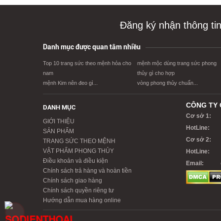
Đăng ký nhận thông ti
Danh mục được quan tâm nhiều
Top 10 trang sức theo mệnh hỏa cho
mệnh mộc dùng trang sức phong
nam
thủy gì cho hợp
mệnh Kim nên đeo gì...
vòng phong thủy chuẩn...
CÔNG TY 
DANH MỤC
Cơ sở 1:
GIỚI THIỆU
HotLine:
SẢN PHẨM
Cơ sở 2:
TRANG SỨC THEO MỆNH
VẬT PHẨM PHONG THỦY
HotLine:
Điều khoản và điều kiện
Email:
Chính sách trả hàng và hoàn tiền
Chính sách giao hàng
Chính sách quyền riêng tư
Hướng dẫn mua hàng online