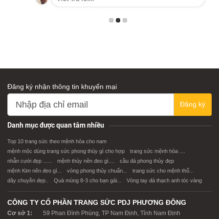
Đăng ký nhận thông tin khuyến mại
Đăng ký
Danh mục được quan tâm nhiều
Top 10 trang sức theo mệnh hỏa cho nam
mệnh mộc dùng trang sức phong thủy gì cho hợp
trang sức mệnh hỏa ....
nhẫn cưới đẹp ......
mệnh thủy nên đeo gì....
cầu đá phong thủy đẹp
mệnh Kim nên đeo gì...
vòng phong thủy chuẩn...
trang sức cho mệnh thổ...
dây chuyền đẹp..
Quà mùng 8-3 cho bạn gái...
Vòng tay đá thạch anh tóc vàng
CÔNG TY CỔ PHẦN TRANG SỨC PDJ PHƯƠNG ĐÔNG
Cơ sở 1:
59 Phan Đình Phùng, TP Nam Định, Tỉnh Nam Định