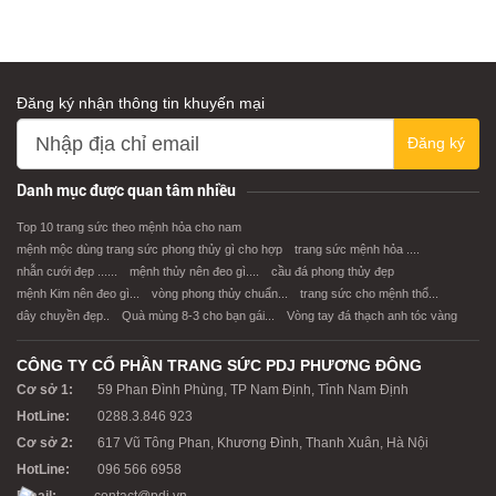
Đăng ký nhận thông tin khuyến mại
Đăng ký
Danh mục được quan tâm nhiều
Top 10 trang sức theo mệnh hỏa cho nam
mệnh mộc dùng trang sức phong thủy gì cho hợp
trang sức mệnh hỏa ....
nhẫn cưới đẹp ......
mệnh thủy nên đeo gì....
cầu đá phong thủy đẹp
mệnh Kim nên đeo gì...
vòng phong thủy chuẩn...
trang sức cho mệnh thổ...
dây chuyền đẹp..
Quà mùng 8-3 cho bạn gái...
Vòng tay đá thạch anh tóc vàng
CÔNG TY CỔ PHẦN TRANG SỨC PDJ PHƯƠNG ĐÔNG
Cơ sở 1:
59 Phan Đình Phùng, TP Nam Định, Tỉnh Nam Định
HotLine:
0288.3.846 923
Cơ sở 2:
617 Vũ Tông Phan, Khương Đình, Thanh Xuân, Hà Nội
HotLine:
096 566 6958