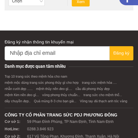
Đăng ký nhận thông tin khuyến mại
Đăng ký
Danh mục được quan tâm nhiều
Top 10 trang sức theo mệnh hỏa cho nam
mệnh mộc dùng trang sức phong thủy gì cho hợp
trang sức mệnh hỏa ....
nhẫn cưới đẹp ......
mệnh thủy nên đeo gì....
cầu đá phong thủy đẹp
mệnh Kim nên đeo gì...
vòng phong thủy chuẩn...
trang sức cho mệnh thổ...
dây chuyền đẹp..
Quà mùng 8-3 cho bạn gái...
Vòng tay đá thạch anh tóc vàng
CÔNG TY CỔ PHẦN TRANG SỨC PDJ PHƯƠNG ĐÔNG
Cơ sở 1:
59 Phan Đình Phùng, TP Nam Định, Tỉnh Nam Định
HotLine:
0288.3.846 923
Cơ sở 2:
617 Vũ Tông Phan, Khương Đình, Thanh Xuân, Hà Nội