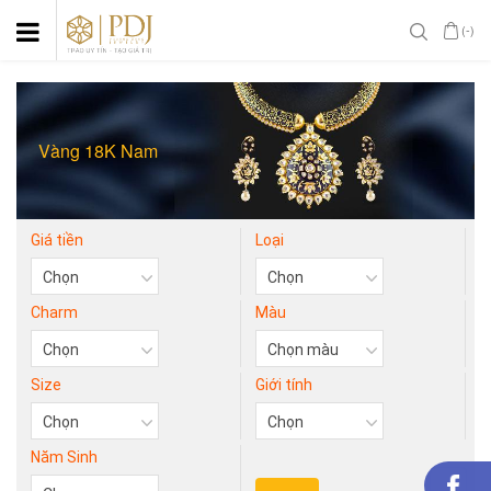
(-)
Vàng 18K Nam
Giá tiền
Loại
Charm
Màu
Size
Giới tính
Năm Sinh