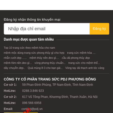
Đăng ký nhận thông tin khuyến mại
Đăng ký
XEM CHI TIẾT
XEM CHI TIẾT
Danh mục được quan tâm nhiều
Top 10 trang sức theo mệnh hỏa cho nam
mệnh mộc dùng trang sức phong thủy gì cho hợp
trang sức mệnh hỏa ....
nhẫn cưới đẹp ......
mệnh thủy nên đeo gì....
cầu đá phong thủy đẹp
mệnh Kim nên đeo gì...
vòng phong thủy chuẩn...
trang sức cho mệnh thổ...
dây chuyền đẹp..
Quà mùng 8-3 cho bạn gái...
Vòng tay đá thạch anh tóc vàng
CÔNG TY CỔ PHẦN TRANG SỨC PDJ PHƯƠNG ĐÔNG
Cơ sở 1:
59 Phan Đình Phùng, TP Nam Định, Tỉnh Nam Định
HotLine:
0288.3.846 923
Cơ sở 2:
617 Vũ Tông Phan, Khương Đình, Thanh Xuân, Hà Nội
HotLine:
096 566 6958
Email:
contact@pdj.vn