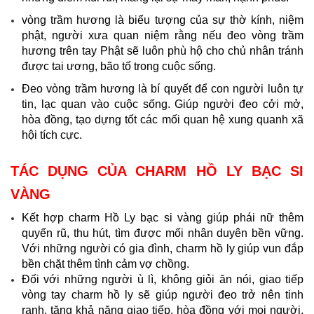
vòng trầm hương là biểu tượng của sự thờ kính, niệm
phật, người xưa quan niệm rằng nếu đeo vòng trầm
hương trên tay Phật sẽ luôn phù hộ cho chủ nhân tránh
được tai ương, bão tố trong cuộc sống.
Đeo vòng trầm hương là bí quyết để con người luôn tự
tin, lạc quan vào cuộc sống. Giúp người đeo cởi mở,
hòa đồng, tạo dựng tốt các mối quan hệ xung quanh xã
hội tích cực.
TÁC DỤNG CỦA CHARM HỒ LY BẠC SI
VÀNG
Kết hợp charm Hồ Ly bạc si vàng giúp phái nữ thêm
quyến rũ, thu hút, tìm được mối nhân duyên bền vững.
Với những người có gia đình, charm hồ ly giúp vun đắp
bền chặt thêm tình cảm vợ chồng.
Đối với những người ù lì, không giỏi ăn nói, giao tiếp
vòng tay charm hồ ly sẽ giúp người đeo trở nên tinh
ranh, tăng khả năng giao tiếp, hòa đồng với mọi người,