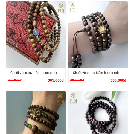
XEM CHI TIẾT
XEM CHI TIẾT
Chuỗi vòng tay trầm hương mix đá thạch anh
Chuỗi vòng tay trầm hương mix sen bạc si
355.000đ
305.000đ
380.000đ
330.000đ
XEM CHI TIẾT
XEM CHI TIẾT