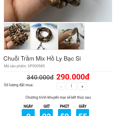
Chuỗi Trầm Mix Hồ Ly Bạc Si
Mã sản phẩm: SP000585
290.000đ
340.000đ
Số lượng đặt mua:
-
+
Chương trình khuyến mại sẽ kết thúc sau
NGÀY
GIỜ
PHÚT
GIÂY