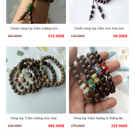
Chuỗi vòng tay trầm hương mix hoa sen bích
Chuỗi vòng tay trầm mix hoa sen
560.000đ
510.000đ
149.000đ
99.000đ
XEM CHI TIẾT
XEM CHI TIẾT
Vòng tay Trầm hương mix charm Pandora đá topaz
Vòng tay trầm hương lu thống đá thạch anh
635.000đ
585.000đ
279.000đ
229.000đ