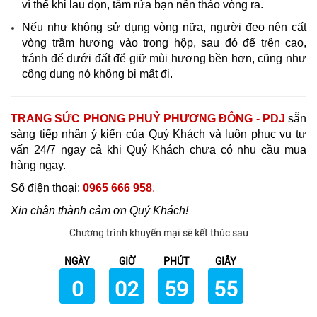
vì thế khi lau dọn, tắm rửa bạn nên tháo vòng ra.
Nếu như không sử dụng vòng nữa, người đeo nên cất
vòng trầm hương vào trong hộp, sau đó để trên cao,
tránh để dưới đất để giữ mùi hương bền hơn, cũng như
công dụng nó không bị mất đi.
TRANG SỨC PHONG PHUỶ PHƯƠNG ĐÔNG - PDJ
sẵn
sàng tiếp nhận ý kiến của Quý Khách và luôn phục vụ tư
vấn 24/7 ngay cả khi Quý Khách chưa có nhu cầu mua
hàng ngay.
Số điện thoại:
0965 666 958
.
Xin chân thành cảm ơn Quý Khách!
Chương trình khuyến mại sẽ kết thúc sau
NGÀY
GIỜ
PHÚT
GIÂY
0
02
59
53