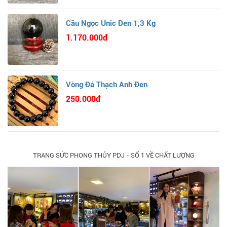
Cầu Ngọc Unic Đen 1,3 Kg
1.170.000đ
Vòng Đá Thạch Anh Đen
250.000đ
TRANG SỨC PHONG THỦY PDJ - SỐ 1 VỀ CHẤT LƯỢNG