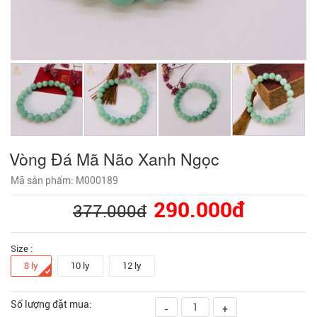
Vòng Đá Mã Não Xanh Ngọc
Mã sản phẩm: M000189
290.000đ
377.000đ
Size :
8 ly
10 ly
12 ly
Số lượng đặt mua:
-
+