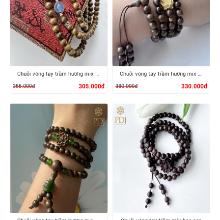
XEM CHI TIẾT
XEM CHI TIẾT
Chuỗi vòng tay trầm hương mix đá thạch anh
Chuỗi vòng tay trầm hương mix sen bạc si
355.000đ
305.000đ
380.000đ
330.000đ
XEM CHI TIẾT
XEM CHI TIẾT