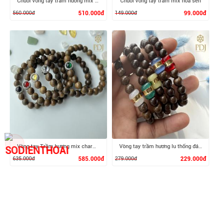
Chuỗi vòng tay trầm hương mix hoa sen bích
Chuỗi vòng tay trầm mix hoa sen
560.000đ
510.000đ
149.000đ
99.000đ
XEM CHI TIẾT
XEM CHI TIẾT
Vòng tay Trầm hương mix charm Pandora đá topaz
Vòng tay trầm hương lu thống đá thạch anh
635.000đ
585.000đ
279.000đ
229.000đ
Đăng ký nhận thông tin khuyến mại