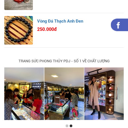
Vòng Đá Thạch Anh Đen
250.000đ
TRANG SỨC PHONG THỦY PDJ - SỐ 1 VỀ CHẤT LƯỢNG