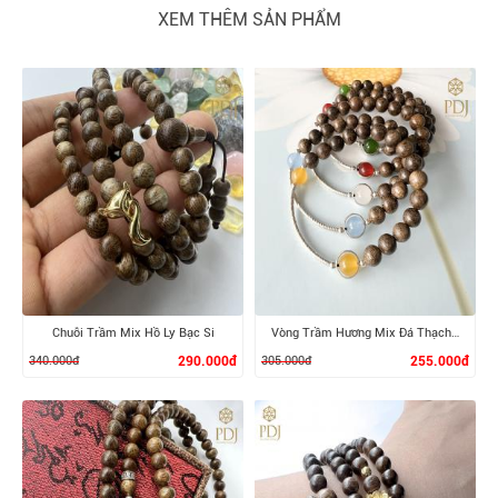
XEM THÊM SẢN PHẨM
Chuỗi Trầm Mix Hồ Ly Bạc Si
Vòng Trầm Hương Mix Đá Thạch Anh Phong Thuỷ
340.000đ
290.000đ
305.000đ
255.000đ