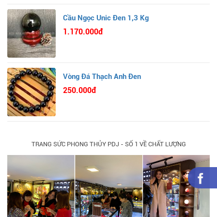
Cầu Ngọc Unic Đen 1,3 Kg
1.170.000đ
Vòng Đá Thạch Anh Đen
250.000đ
TRANG SỨC PHONG THỦY PDJ - SỐ 1 VỀ CHẤT LƯỢNG