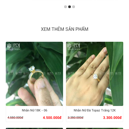
XEM THÊM SẢN PHẨM
Nhẫn Nữ 18K - 06
Nhẫn Nữ Đá Topaz Trắng 12K
4.550.000đ
4.500.000đ
3.350.000đ
3.300.000đ