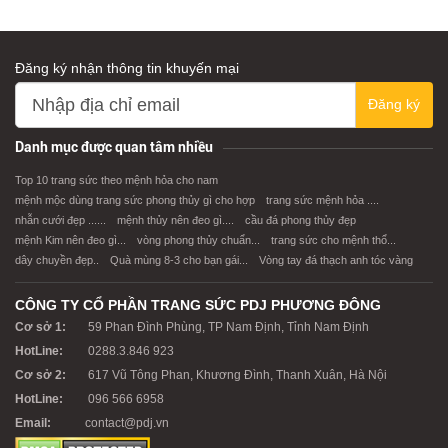
Đăng ký nhận thông tin khuyến mại
Đăng ký
XEM CHI TIẾT
XEM CHI TIẾT
Danh mục được quan tâm nhiều
Top 10 trang sức theo mệnh hỏa cho nam
mệnh mộc dùng trang sức phong thủy gì cho hợp
trang sức mệnh hỏa ....
nhẫn cưới đẹp ......
mệnh thủy nên đeo gì....
cầu đá phong thủy đẹp
mệnh Kim nên đeo gì...
vòng phong thủy chuẩn...
trang sức cho mệnh thổ...
dây chuyền đẹp..
Quà mùng 8-3 cho bạn gái...
Vòng tay đá thạch anh tóc vàng
CÔNG TY CỔ PHẦN TRANG SỨC PDJ PHƯƠNG ĐÔNG
Cơ sở 1:
59 Phan Đình Phùng, TP Nam Định, Tỉnh Nam Định
HotLine:
0288.3.846 923
Cơ sở 2:
617 Vũ Tông Phan, Khương Đình, Thanh Xuân, Hà Nội
HotLine:
096 566 6958
Email:
contact@pdj.vn