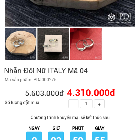
Nhẫn Đôi Nữ ITALY Mã 04
Mã sản phẩm: PDJ000275
4.310.000đ
5.603.000đ
Số lượng đặt mua:
-
+
Chương trình khuyến mại sẽ kết thúc sau
NGÀY
GIỜ
PHÚT
GIÂY