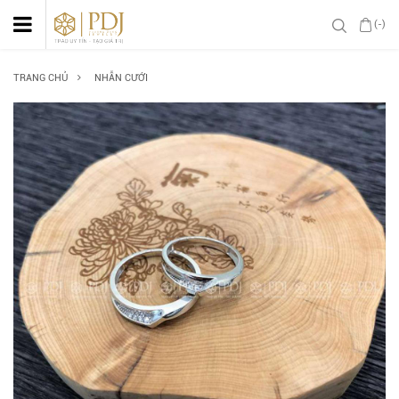
(-)
TRANG CHỦ
NHẪN CƯỚI