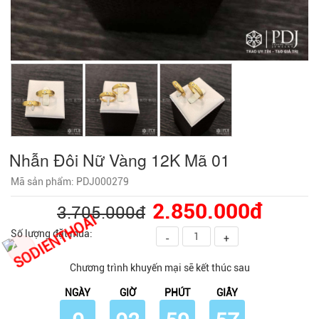
Nhẫn Đôi Nữ Vàng 12K Mã 01
Mã sản phẩm: PDJ000279
2.850.000đ
3.705.000đ
Số lượng đặt mua:
-
+
Chương trình khuyến mại sẽ kết thúc sau
NGÀY
GIỜ
PHÚT
GIÂY