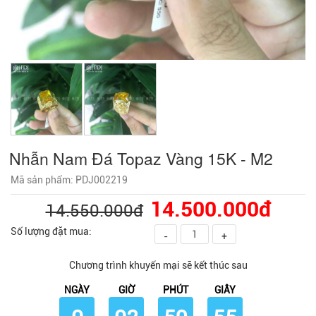
Nhẫn Nam Đá Topaz Vàng 15K - M2
Mã sản phẩm: PDJ002219
14.500.000đ
14.550.000đ
Số lượng đặt mua:
-
+
Chương trình khuyến mại sẽ kết thúc sau
NGÀY
GIỜ
PHÚT
GIÂY