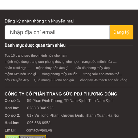
Đăng ký nhận thông tin khuyến mại
Đăng ký
XEM CHI TIẾT
XEM CHI TIẾT
Danh mục được quan tâm nhiều
Top 10 trang sức theo mệnh hỏa cho nam
mệnh mộc dùng trang sức phong thủy gì cho hợp
trang sức mệnh hỏa ....
nhẫn cưới đẹp ......
mệnh thủy nên đeo gì....
cầu đá phong thủy đẹp
mệnh Kim nên đeo gì...
vòng phong thủy chuẩn...
trang sức cho mệnh thổ...
dây chuyền đẹp..
Quà mùng 8-3 cho bạn gái...
Vòng tay đá thạch anh tóc vàng
CÔNG TY CỔ PHẦN TRANG SỨC PDJ PHƯƠNG ĐÔNG
Cơ sở 1:
59 Phan Đình Phùng, TP Nam Định, Tỉnh Nam Định
HotLine:
0288.3.846 923
Cơ sở 2:
617 Vũ Tông Phan, Khương Đình, Thanh Xuân, Hà Nội
HotLine:
096 566 6958
Email:
contact@pdj.vn