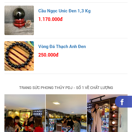
Cầu Ngọc Unic Đen 1,3 Kg
1.170.000đ
Vòng Đá Thạch Anh Đen
250.000đ
TRANG SỨC PHONG THỦY PDJ - SỐ 1 VỀ CHẤT LƯỢNG