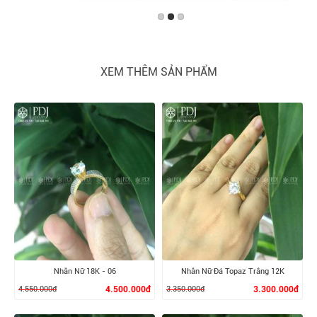
XEM THÊM SẢN PHẨM
Nhẫn Nữ 18K - 06
Nhẫn Nữ Đá Topaz Trắng 12K
4.550.000đ
4.500.000đ
3.350.000đ
3.300.000đ