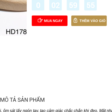
0
02
59
54
MUA NGAY
THÊM VÀO GIỎ
MÔ TẢ SẢN PHẨM
 ôm sát lấy ngón tay, tạo cảm giác chắc chắn khi đeo. Mặt nh