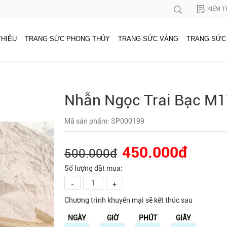
KIỂM T
THIỆU
TRANG SỨC PHONG THỦY
TRANG SỨC VÀNG
TRANG SỨC
Nhẫn Ngọc Trai Bạc M
Mã sản phẩm: SP000199
450.000đ
500.000đ
Số lượng đặt mua:
-
+
Chương trình khuyến mại sẽ kết thúc sau
NGÀY
GIỜ
PHÚT
GIÂY