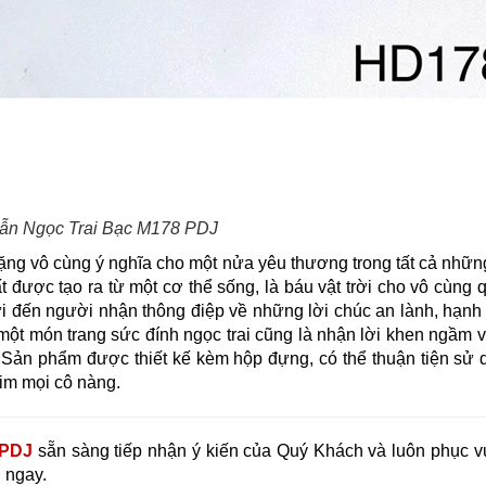
ẫn Ngọc Trai Bạc M178 PDJ
g vô cùng ý nghĩa cho một nửa yêu thương trong tất cả những 
ất được tạo ra từ một cơ thể sống, là báu vật trời cho vô cùng 
ửi đến người nhận thông điệp về những lời chúc an lành, hạn
ột món trang sức đính ngọc trai cũng là nhận lời khen ngầm 
. Sản phẩm được thiết kế kèm hộp đựng, có thể thuận tiện sử
tim mọi cô nàng.
PDJ
sẵn sàng tiếp nhận ý kiến của Quý Khách và luôn phục v
 ngay.