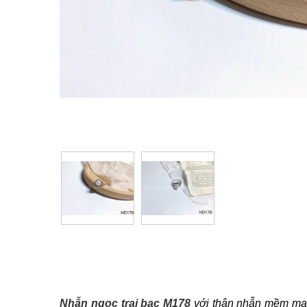
Nhẫn ngọc t
rai bạc M178
với thân nhẫn mềm mại,