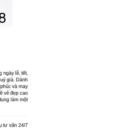
ngày lễ, tết,
quý giá. Dành
h phúc và may
về vẻ đẹp cao
 dụng làm một
ụ tư vấn 24/7