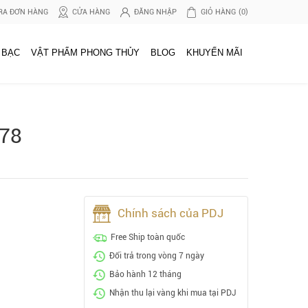
RA ĐƠN HÀNG
CỬA HÀNG
ĐĂNG NHẬP
GIỎ HÀNG
(0)
 BẠC
VẬT PHẨM PHONG THỦY
BLOG
KHUYẾN MÃI
178
Chính sách của PDJ
Free Ship toàn quốc
Đổi trả trong vòng 7 ngày
Bảo hành 12 tháng
Nhận thu lại vàng khi mua tại PDJ