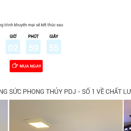
g trình khuyến mại sẽ kết thúc sau
GIỜ
PHÚT
GIÂY
02
59
54
MUA NGAY
NG SỨC PHONG THỦY PDJ - SỐ 1 VỀ CHẤT L