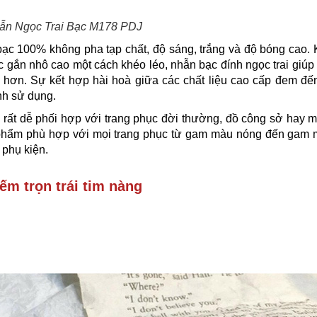
ẫn Ngọc Trai Bạc M178​ PDJ
bạc 100% không pha tạp chất, độ sáng, trắng và độ bóng cao.
c gắn nhô cao một cách khéo léo, nhẫn bạc đính ngọc trai giúp
ng hơn. Sự kết hợp hài hoà giữa các chất liệu cao cấp đem đ
ình sử dụng.
, rất dễ phối hợp với trang phục đời thường, đồ công sở hay 
ản phẩm phù hợp với mọi trang phục từ gam màu nóng đến gam
 phụ kiện.
ếm trọn trái tim nàng