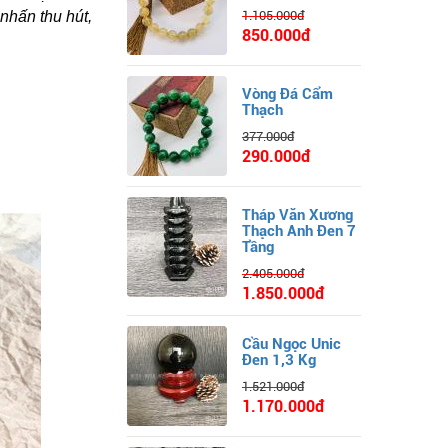
 nhấn thu hút,
1.105.000đ
850.000đ
Vòng Đá Cẩm
Thạch
377.000đ
290.000đ
Tháp Văn Xương
Thạch Anh Đen 7
Tầng
2.405.000đ
1.850.000đ
Cầu Ngọc Unic
Đen 1,3 Kg
1.521.000đ
1.170.000đ