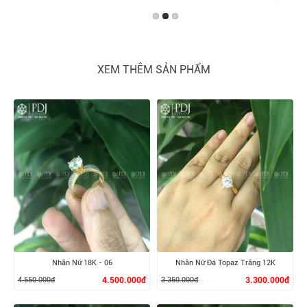
XEM THÊM SẢN PHẨM
Nhẫn Nữ 18K - 06
Nhẫn Nữ Đá Topaz Trắng 12K
4.550.000đ
4.500.000đ
3.350.000đ
3.300.000đ