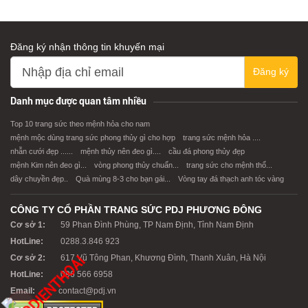
Đăng ký nhận thông tin khuyến mại
Đăng ký
XEM CHI TIẾT
XEM CHI TIẾT
Danh mục được quan tâm nhiều
Top 10 trang sức theo mệnh hỏa cho nam
mệnh mộc dùng trang sức phong thủy gì cho hợp
trang sức mệnh hỏa ....
nhẫn cưới đẹp ......
mệnh thủy nên đeo gì....
cầu đá phong thủy đẹp
mệnh Kim nên đeo gì...
vòng phong thủy chuẩn...
trang sức cho mệnh thổ...
dây chuyền đẹp..
Quà mùng 8-3 cho bạn gái...
Vòng tay đá thạch anh tóc vàng
CÔNG TY CỔ PHẦN TRANG SỨC PDJ PHƯƠNG ĐÔNG
Cơ sở 1:
59 Phan Đình Phùng, TP Nam Định, Tỉnh Nam Định
HotLine:
0288.3.846 923
Cơ sở 2:
617 Vũ Tông Phan, Khương Đình, Thanh Xuân, Hà Nội
HotLine:
096 566 6958
Email:
contact@pdj.vn