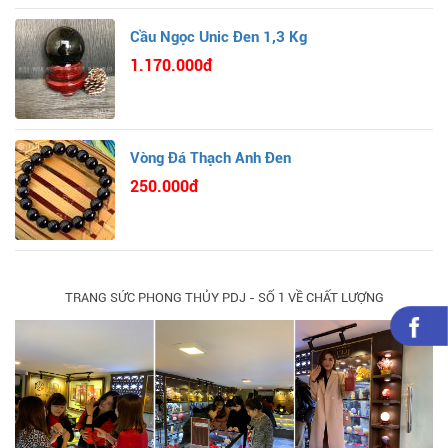
Cầu Ngọc Unic Đen 1,3 Kg
1.170.000đ
Vòng Đá Thạch Anh Đen
250.000đ
TRANG SỨC PHONG THỦY PDJ - SỐ 1 VỀ CHẤT LƯỢNG