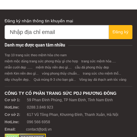
Đăng ký nhận thông tin khuyến mại
Đăng ký
XEM CHI TIẾT
XEM CHI TIẾT
Danh mục được quan tâm nhiều
Top 10 trang sức theo mệnh hỏa cho nam
mệnh mộc dùng trang sức phong thủy gì cho hợp
trang sức mệnh hỏa ....
nhẫn cưới đẹp ......
mệnh thủy nên đeo gì....
cầu đá phong thủy đẹp
mệnh Kim nên đeo gì...
vòng phong thủy chuẩn...
trang sức cho mệnh thổ...
dây chuyền đẹp..
Quà mùng 8-3 cho bạn gái...
Vòng tay đá thạch anh tóc vàng
CÔNG TY CỔ PHẦN TRANG SỨC PDJ PHƯƠNG ĐÔNG
Cơ sở 1:
59 Phan Đình Phùng, TP Nam Định, Tỉnh Nam Định
HotLine:
0288.3.846 923
Cơ sở 2:
617 Vũ Tông Phan, Khương Đình, Thanh Xuân, Hà Nội
HotLine:
096 566 6958
Email:
contact@pdj.vn