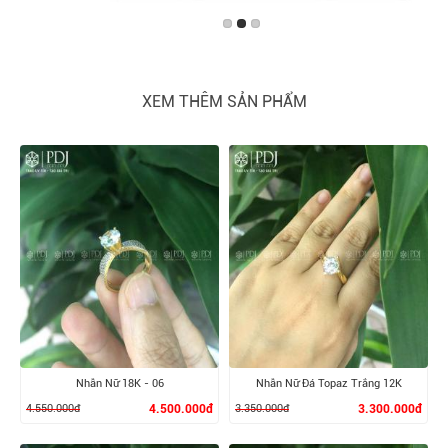
XEM THÊM SẢN PHẨM
Nhẫn Nữ 18K - 06
Nhẫn Nữ Đá Topaz Trắng 12K
4.550.000đ
4.500.000đ
3.350.000đ
3.300.000đ