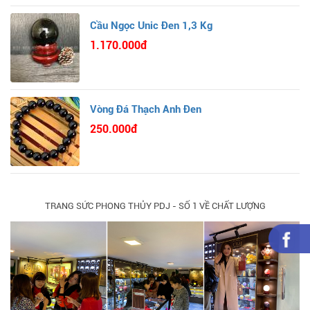
Cầu Ngọc Unic Đen 1,3 Kg
1.170.000đ
Vòng Đá Thạch Anh Đen
250.000đ
TRANG SỨC PHONG THỦY PDJ - SỐ 1 VỀ CHẤT LƯỢNG