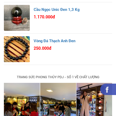
Cầu Ngọc Unic Đen 1,3 Kg
1.170.000đ
Vòng Đá Thạch Anh Đen
250.000đ
TRANG SỨC PHONG THỦY PDJ - SỐ 1 VỀ CHẤT LƯỢNG