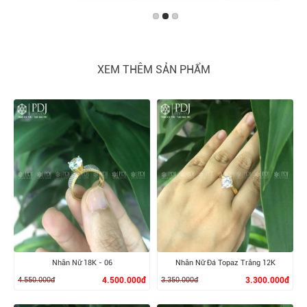
XEM THÊM SẢN PHẨM
Nhẫn Nữ 18K - 06
Nhẫn Nữ Đá Topaz Trắng 12K
4.550.000đ
4.500.000đ
3.350.000đ
3.300.000đ