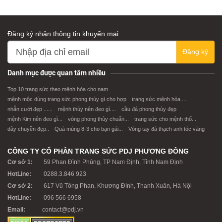
Đăng ký nhận thông tin khuyến mại
Đăng ký
XEM CHI TIẾT
XEM CHI TIẾT
Danh mục được quan tâm nhiều
Top 10 trang sức theo mệnh hỏa cho nam
mệnh mộc dùng trang sức phong thủy gì cho hợp
trang sức mệnh hỏa ....
nhẫn cưới đẹp ......
mệnh thủy nên đeo gì....
cầu đá phong thủy đẹp
mệnh Kim nên đeo gì...
vòng phong thủy chuẩn...
trang sức cho mệnh thổ...
dây chuyền đẹp..
Quà mùng 8-3 cho bạn gái...
Vòng tay đá thạch anh tóc vàng
CÔNG TY CỔ PHẦN TRANG SỨC PDJ PHƯƠNG ĐÔNG
Cơ sở 1:
59 Phan Đình Phùng, TP Nam Định, Tỉnh Nam Định
HotLine:
0288.3.846 923
Cơ sở 2:
617 Vũ Tông Phan, Khương Đình, Thanh Xuân, Hà Nội
HotLine:
096 566 6958
Email:
contact@pdj.vn